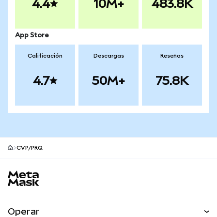
4.4
10M+
483.8K
App Store
Calificación
Descargas
Reseñas
4.7
50M+
75.8K
CVP/PRQ
Pie de página del sitio MetaMask
Operar