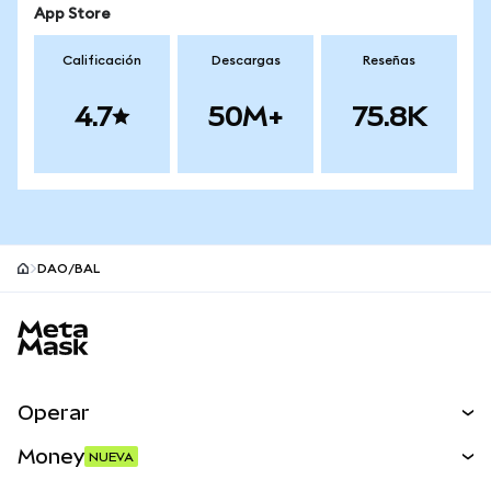
App Store
Calificación
Descargas
Reseñas
4.7
50M+
75.8K
DAO/BAL
Pie de página del sitio MetaMask
Operar
Canjear
Money
NUEVA
Predecir
NUEVA
Comprar