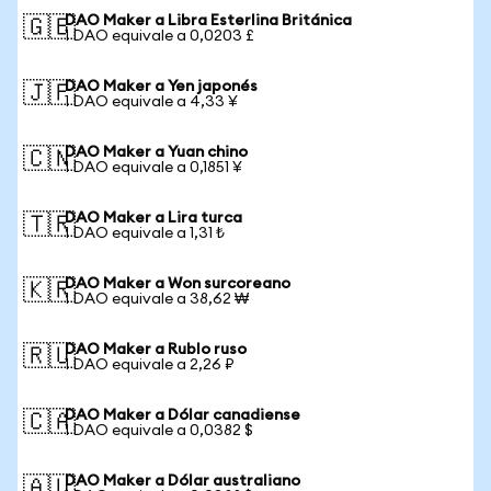
DAO Maker a Libra Esterlina Británica
🇬🇧
1 DAO equivale a 0,0203 £
DAO Maker a Yen japonés
🇯🇵
1 DAO equivale a 4,33 ¥
DAO Maker a Yuan chino
🇨🇳
1 DAO equivale a 0,1851 ¥
DAO Maker a Lira turca
🇹🇷
1 DAO equivale a 1,31 ₺
DAO Maker a Won surcoreano
🇰🇷
1 DAO equivale a 38,62 ₩
DAO Maker a Rublo ruso
🇷🇺
1 DAO equivale a 2,26 ₽
DAO Maker a Dólar canadiense
🇨🇦
1 DAO equivale a 0,0382 $
DAO Maker a Dólar australiano
🇦🇺