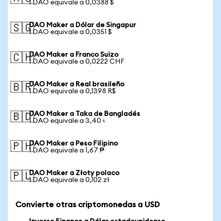
1 DAO equivale a 0,0388 $
DAO Maker a Dólar de Singapur
🇸🇬
1 DAO equivale a 0,0351 $
DAO Maker a Franco Suizo
🇨🇭
1 DAO equivale a 0,0222 CHF
DAO Maker a Real brasileño
🇧🇷
1 DAO equivale a 0,1398 R$
DAO Maker a Taka de Bangladés
🇧🇩
1 DAO equivale a 3,40 ৳
DAO Maker a Peso Filipino
🇵🇭
1 DAO equivale a 1,67 ₱
DAO Maker a Złoty polaco
🇵🇱
1 DAO equivale a 0,102 zł
Convierte otras criptomonedas a USD