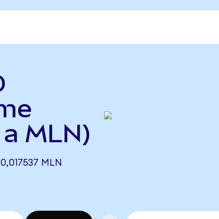
O
yme
 a MLN)
0,017537 MLN