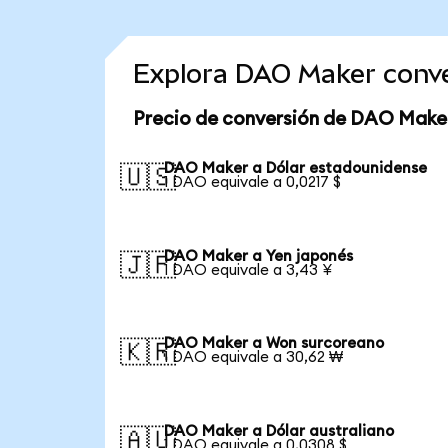
Explora DAO Maker conv
Precio de conversión de DAO Make
DAO Maker a Dólar estadounidense
🇺🇸
1 DAO equivale a 0,0217 $
DAO Maker a Yen japonés
🇯🇵
1 DAO equivale a 3,43 ¥
DAO Maker a Won surcoreano
🇰🇷
1 DAO equivale a 30,62 ₩
DAO Maker a Dólar australiano
🇦🇺
1 DAO equivale a 0,0308 $