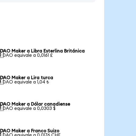
DAO Maker a Libra Esterlina Británica

1 DAO equivale a 0,0161 £
DAO Maker a Lira turca

1 DAO equivale a 1,04 ₺
DAO Maker a Dólar canadiense

1 DAO equivale a 0,0303 $
DAO Maker a Franco Suizo

1 DAO equivale a 0,0176 CHF