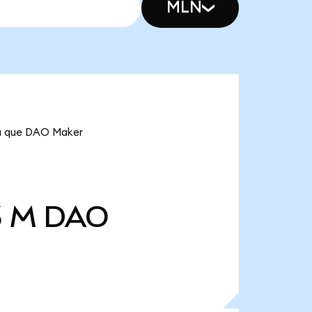
MLN
ica que DAO Maker
3 M
DAO