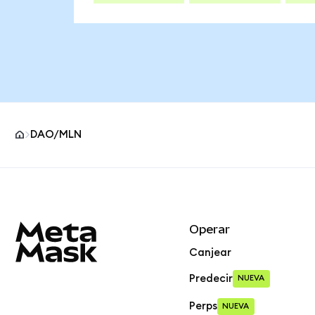
DAO/MLN
Pie de página del sitio MetaMask
Operar
Canjear
Predecir
NUEVA
Perps
NUEVA