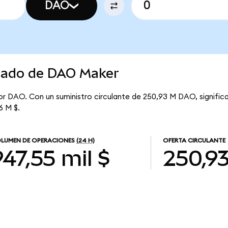
DAO
rcado de DAO Maker
por DAO. Con un suministro circulante de 250,93 M DAO, signif
6 M $.
LUMEN DE OPERACIONES
(24 H)
OFERTA CIRCULANTE
947,55 mil $
250,9