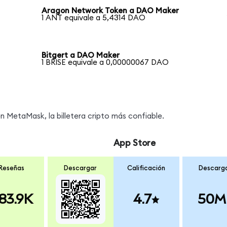
Aragon Network Token a DAO Maker
1 ANT equivale a 5,4314 DAO
Bitgert a DAO Maker
1 BRISE equivale a 0,00000067 DAO
 MetaMask, la billetera cripto más confiable.
App Store
Reseñas
Descargar
Calificación
Descarg
83.9K
4.7
50M