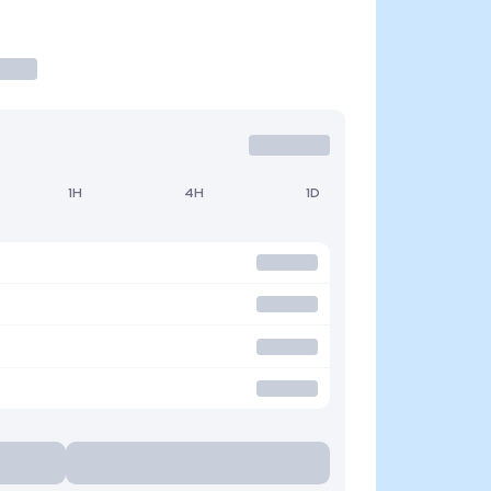
1H
4H
1D