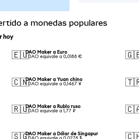
ertido a monedas populares
r hoy
DAO Maker a Euro
🇪🇺
🇬
1 DAO equivale a 0,0188 €
DAO Maker a Yuan chino
🇨🇳
🇹
1 DAO equivale a 0,1467 ¥
DAO Maker a Rublo ruso
🇷🇺
🇨
1 DAO equivale a 1,77 ₽
DAO Maker a Dólar de Singapur
🇸🇬
🇨
1 DAO equivale a 0,0278 $