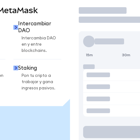
 MetaMask
Operar
Intercambiar
DAO
Intercambia DAO
en y entre
blockchains.
15m
30m
Staking
en
Pon tu cripto a
trabajar y gana
ingresos pasivos.