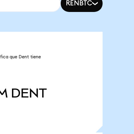
RENBTC
ifica que Dent tiene
 M
DENT