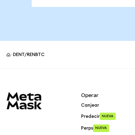
DENT/RENBTC
Pie de página del sitio MetaMask
Operar
Canjear
Predecir
NUEVA
Perps
NUEVA