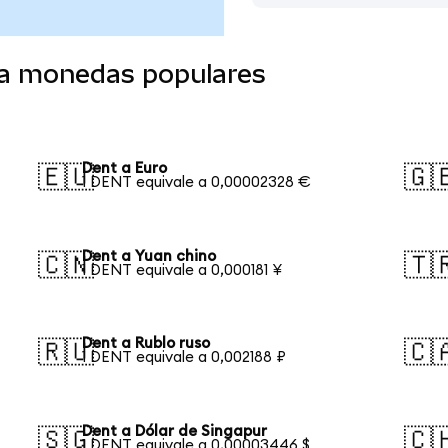
 a monedas populares
Dent a Euro
🇪🇺
🇬
1 DENT equivale a 0,00002328 €
Dent a Yuan chino
🇨🇳
🇹
1 DENT equivale a 0,000181 ¥
Dent a Rublo ruso
🇷🇺
🇨
1 DENT equivale a 0,002188 ₽
Dent a Dólar de Singapur
🇸🇬
🇨
1 DENT equivale a 0,00003446 $