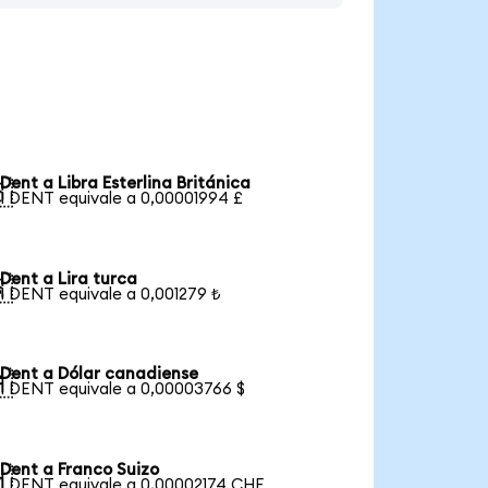
Dent a Libra Esterlina Británica

1 DENT equivale a 0,00001994 £
Dent a Lira turca

1 DENT equivale a 0,001279 ₺
Dent a Dólar canadiense

1 DENT equivale a 0,00003766 $
Dent a Franco Suizo

1 DENT equivale a 0,00002174 CHF