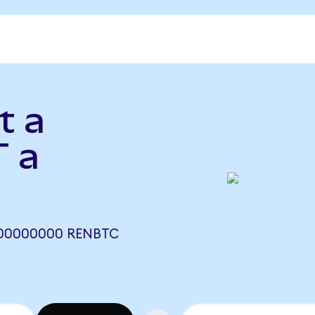
t a
 a
,00000000 RENBTC