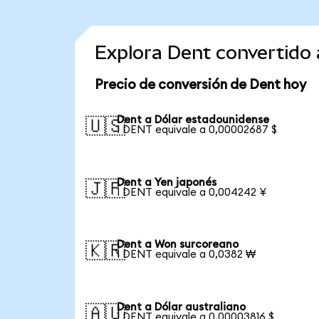
Explora Dent convertido
Precio de conversión de Dent hoy
Dent a Dólar estadounidense
🇺🇸
1 DENT equivale a 0,00002687 $
Dent a Yen japonés
🇯🇵
1 DENT equivale a 0,004242 ¥
Dent a Won surcoreano
🇰🇷
1 DENT equivale a 0,0382 ₩
Dent a Dólar australiano
🇦🇺
1 DENT equivale a 0,00003816 $