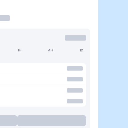
1H
4H
1D