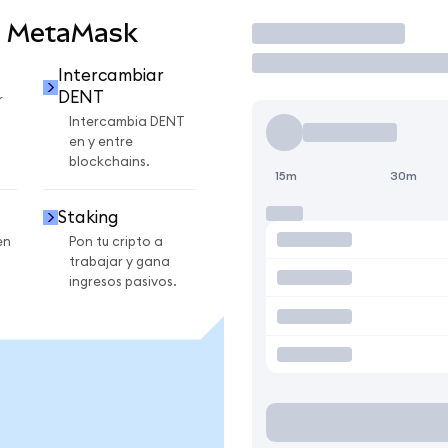
n MetaMask
Operar
Intercambiar
DENT
r
Intercambia DENT
en y entre
blockchains.
15m
30m
Staking
en
Pon tu cripto a
trabajar y gana
ingresos pasivos.