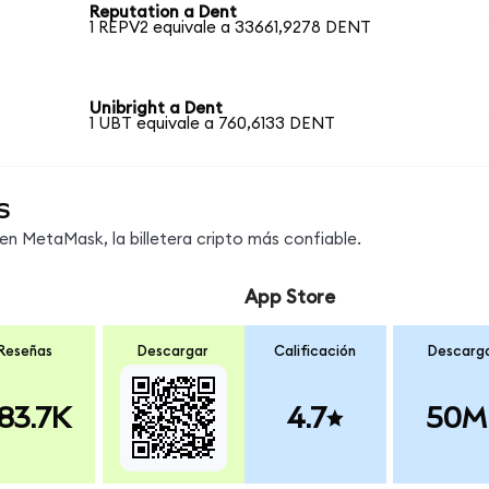
Reputation a Dent
1 REPV2 equivale a 33661,9278 DENT
Unibright a Dent
1 UBT equivale a 760,6133 DENT
s
n MetaMask, la billetera cripto más confiable.
App Store
Reseñas
Descargar
Calificación
Descarg
83.7K
4.7
50M