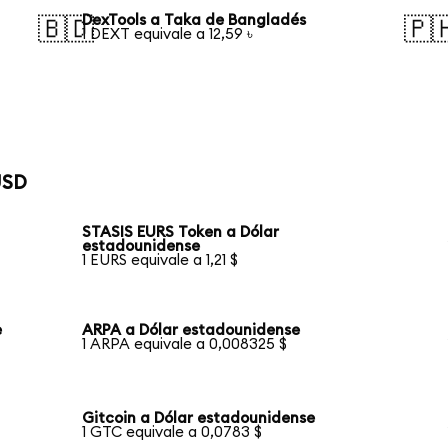
DexTools a Taka de Bangladés
🇧🇩
🇵
1 DEXT equivale a 12,59 ৳
USD
STASIS EURS Token a Dólar
estadounidense
1 EURS equivale a 1,21 $
e
ARPA a Dólar estadounidense
1 ARPA equivale a 0,008325 $
Gitcoin a Dólar estadounidense
1 GTC equivale a 0,0783 $