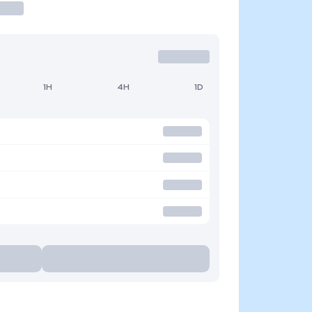
1H
4H
1D