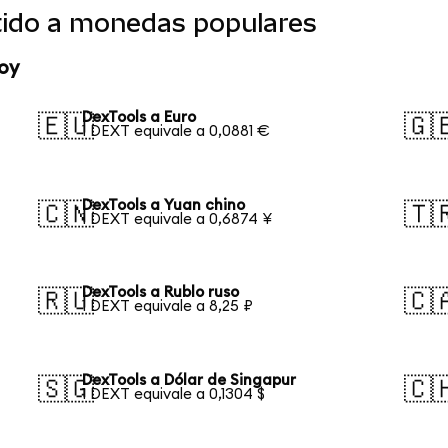
tido a monedas populares
oy
DexTools a Euro
🇪🇺
🇬
1 DEXT equivale a 0,0881 €
DexTools a Yuan chino
🇨🇳
🇹
1 DEXT equivale a 0,6874 ¥
DexTools a Rublo ruso
🇷🇺
🇨
1 DEXT equivale a 8,25 ₽
DexTools a Dólar de Singapur
🇸🇬
🇨
1 DEXT equivale a 0,1304 $