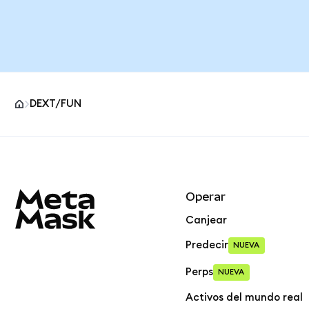
DEXT/FUN
Pie de página del sitio MetaMask
Operar
Canjear
Predecir
NUEVA
Perps
NUEVA
Activos del mundo real