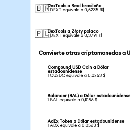
DexTools a Real brasileño
🇧🇷
1 DEXT equivale a 0,5235 R$
DexTools a Złoty polaco
🇵🇱
1 DEXT equivale a 0,3791 zł
Convierte otras criptomonedas a 
Compound USD Coin a Dólar
estadounidense
1 CUSDC equivale a 0,0253 $
Balancer (BAL) a Dólar estadounidens
1 BAL equivale a 0,1088 $
AdEx Token a Dólar estadounidense
1 ADX equivale a 0,0563 $