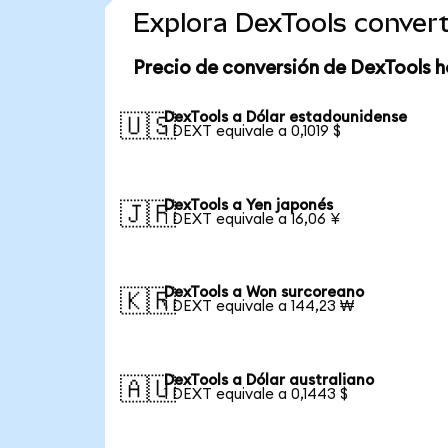
Explora DexTools conver
Precio de conversión de DexTools h
DexTools a Dólar estadounidense
🇺🇸
1 DEXT equivale a 0,1019 $
DexTools a Yen japonés
🇯🇵
1 DEXT equivale a 16,06 ¥
DexTools a Won surcoreano
🇰🇷
1 DEXT equivale a 144,23 ₩
DexTools a Dólar australiano
🇦🇺
1 DEXT equivale a 0,1443 $