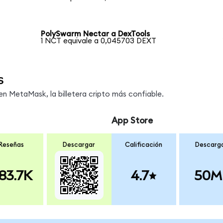
PolySwarm Nectar a DexTools
1 NCT equivale a 0,045703 DEXT
s
 MetaMask, la billetera cripto más confiable.
App Store
Reseñas
Descargar
Calificación
Descarg
83.7K
4.7
50M