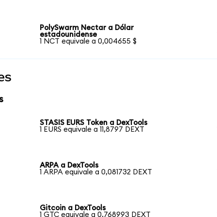
PolySwarm Nectar a Dólar
estadounidense
1 NCT equivale a 0,004655 $
es
s
STASIS EURS Token a DexTools
1 EURS equivale a 11,8797 DEXT
ARPA a DexTools
1 ARPA equivale a 0,081732 DEXT
Gitcoin a DexTools
1 GTC equivale a 0,768993 DEXT