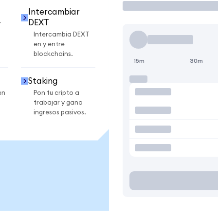
Intercambiar
DEXT
r
Intercambia DEXT
en y entre
blockchains.
15m
30m
Staking
en
Pon tu cripto a
trabajar y gana
ingresos pasivos.