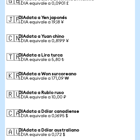
🇬🇧
1 DIA equivale a 0,0901 £
DIAdata a Yen japonés
🇯🇵
1 DIA equivale a 19,18 ¥
DIAdata a Yuan chino
🇨🇳
1 DIA equivale a 0,8199 ¥
DIAdata a Lira turca
🇹🇷
1 DIA equivale a 5,80 ₺
DIAdata a Won surcoreano
🇰🇷
1 DIA equivale a 171,09 ₩
DIAdata a Rublo ruso
🇷🇺
1 DIA equivale a 10,00 ₽
DIAdata a Dólar canadiense
🇨🇦
1 DIA equivale a 0,1695 $
DIAdata a Dólar australiano
🇦🇺
1 DIA equivale a 0,172 $