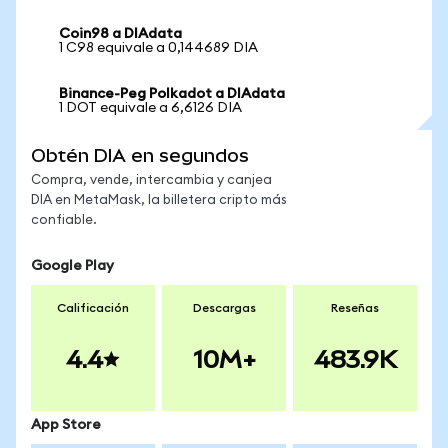
Coin98 a DIAdata
1 C98 equivale a 0,144689 DIA
Binance-Peg Polkadot a DIAdata
1 DOT equivale a 6,6126 DIA
Obtén DIA en segundos
Compra, vende, intercambia y canjea
DIA en MetaMask, la billetera cripto más
confiable.
Google Play
Calificación
Descargas
Reseñas
4.4
10M+
483.9K
App Store