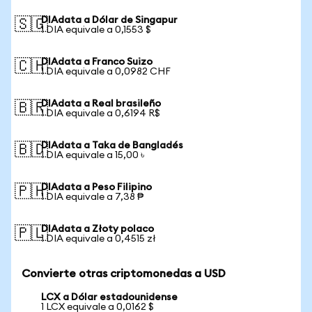
DIAdata a Dólar de Singapur
🇸🇬
1 DIA equivale a 0,1553 $
DIAdata a Franco Suizo
🇨🇭
1 DIA equivale a 0,0982 CHF
DIAdata a Real brasileño
🇧🇷
1 DIA equivale a 0,6194 R$
DIAdata a Taka de Bangladés
🇧🇩
1 DIA equivale a 15,00 ৳
DIAdata a Peso Filipino
🇵🇭
1 DIA equivale a 7,38 ₱
DIAdata a Złoty polaco
🇵🇱
1 DIA equivale a 0,4515 zł
Convierte otras criptomonedas a USD
LCX a Dólar estadounidense
1 LCX equivale a 0,0162 $