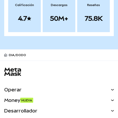
Calificación
Descargas
Reseñas
4.7
50M+
75.8K
DIA/DODO
Pie de página del sitio MetaMask
Operar
Canjear
Money
NUEVA
Predecir
NUEVA
Comprar
Desarrollador
Perps
NUEVA
Tarjeta
Ver los documentos