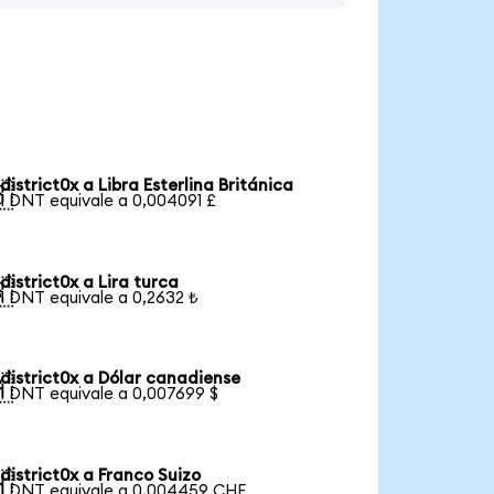
district0x a Libra Esterlina Británica

1 DNT equivale a 0,004091 £
district0x a Lira turca

1 DNT equivale a 0,2632 ₺
district0x a Dólar canadiense

1 DNT equivale a 0,007699 $
district0x a Franco Suizo

1 DNT equivale a 0,004459 CHF