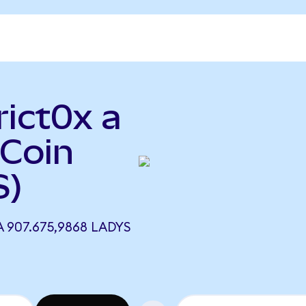
rict0x a
Coin
S)
 907.675,9868 LADYS