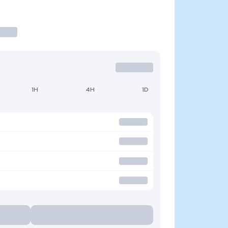
1H
4H
1D