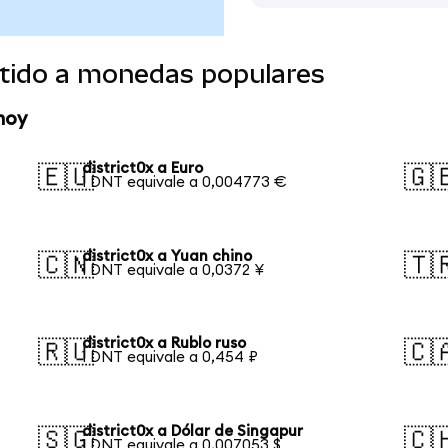
rtido a monedas populares
hoy
district0x a Euro
🇪🇺
🇬
1 DNT equivale a 0,004773 €
district0x a Yuan chino
🇨🇳
🇹
1 DNT equivale a 0,0372 ¥
district0x a Rublo ruso
🇷🇺
🇨
1 DNT equivale a 0,454 ₽
district0x a Dólar de Singapur
🇸🇬
🇨
1 DNT equivale a 0,007053 $