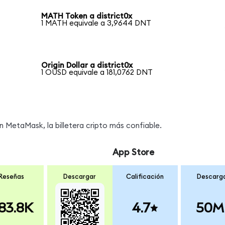
MATH Token a district0x
1 MATH equivale a 3,9644 DNT
Origin Dollar a district0x
1 OUSD equivale a 181,0762 DNT
MetaMask, la billetera cripto más confiable.
App Store
Reseñas
Descargar
Calificación
Descarg
83.8K
4.7
50M