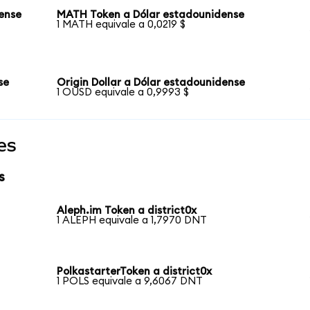
ense
MATH Token a Dólar estadounidense
1 MATH equivale a 0,0219 $
se
Origin Dollar a Dólar estadounidense
1 OUSD equivale a 0,9993 $
es
s
Aleph.im Token a district0x
1 ALEPH equivale a 1,7970 DNT
PolkastarterToken a district0x
1 POLS equivale a 9,6067 DNT