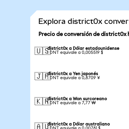
Explora district0x conve
Precio de conversión de district0x 
district0x a Dólar estadounidense
🇺🇸
1 DNT equivale a 0,005519 $
district0x a Yen japonés
🇯🇵
1 DNT equivale a 0,8709 ¥
district0x a Won surcoreano
🇰🇷
1 DNT equivale a 7,77 ₩
district0x a Dólar australiano
🇦🇺
1 DNT equivale a 0,00781 $