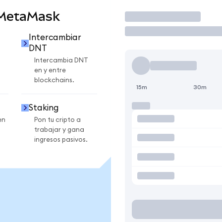
 MetaMask
Operar
Intercambiar
DNT
Intercambia DNT
en y entre
blockchains.
15m
30m
Staking
en
Pon tu cripto a
trabajar y gana
ingresos pasivos.