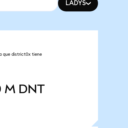
LADYS
a que district0x tiene
0 M
DNT