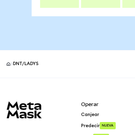
DNT/LADYS
Pie de página del sitio MetaMask
Operar
Canjear
Predecir
NUEVA