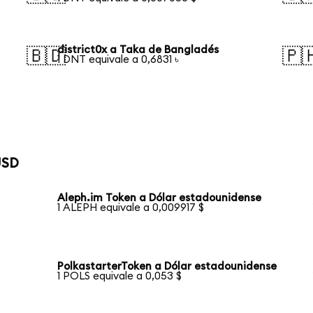
district0x a Taka de Bangladés
🇧🇩
🇵
1 DNT equivale a 0,6831 ৳
USD
Aleph.im Token a Dólar estadounidense
1 ALEPH equivale a 0,009917 $
PolkastarterToken a Dólar estadounidense
1 POLS equivale a 0,053 $