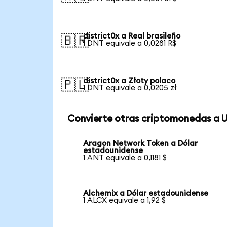
district0x a Real brasileño
🇧🇷
1 DNT equivale a 0,0281 R$
district0x a Złoty polaco
🇵🇱
1 DNT equivale a 0,0205 zł
Convierte otras criptomonedas a 
Aragon Network Token a Dólar
estadounidense
1 ANT equivale a 0,1181 $
Alchemix a Dólar estadounidense
1 ALCX equivale a 1,92 $