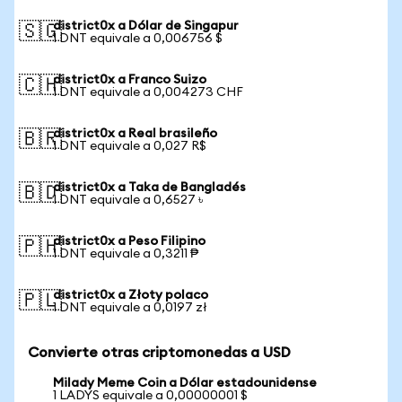
district0x a Dólar de Singapur
🇸🇬
1 DNT equivale a 0,006756 $
district0x a Franco Suizo
🇨🇭
1 DNT equivale a 0,004273 CHF
district0x a Real brasileño
🇧🇷
1 DNT equivale a 0,027 R$
district0x a Taka de Bangladés
🇧🇩
1 DNT equivale a 0,6527 ৳
district0x a Peso Filipino
🇵🇭
1 DNT equivale a 0,3211 ₱
district0x a Złoty polaco
🇵🇱
1 DNT equivale a 0,0197 zł
Convierte otras criptomonedas a USD
Milady Meme Coin a Dólar estadounidense
1 LADYS equivale a 0,00000001 $