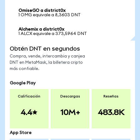
OmiseGO a district0x
1 OMG equivale a 8,3603 DNT
Alchemix a district0x
1 ALCX equivale a 373,5964 DNT
Obtén DNT en segundos
Compra, vende, intercambia y canjea
DNT en MetaMask, la billetera cripto
más confiable.
Google Play
Calificación
Descargas
Reseñas
4.4
10M+
483.8K
App Store