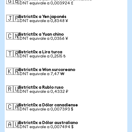
🇬🇧
1 DNT equivale a 0,003924 £
district0x a Yen japonés
🇯🇵
1 DNT equivale a 0,8348 ¥
district0x a Yuan chino
🇨🇳
1 DNT equivale a 0,0356 ¥
district0x a Lira turca
🇹🇷
1 DNT equivale a 0,2515 ₺
district0x a Won surcoreano
🇰🇷
1 DNT equivale a 7,47 ₩
district0x a Rublo ruso
🇷🇺
1 DNT equivale a 0,4332 ₽
district0x a Dólar canadiense
🇨🇦
1 DNT equivale a 0,007393 $
district0x a Dólar australiano
🇦🇺
1 DNT equivale a 0,007494 $