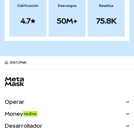
Calificación
Descargas
Reseñas
4.7
50M+
75.8K
DNT/PNK
Pie de página del sitio MetaMask
Operar
Canjear
Money
NUEVA
Predecir
NUEVA
Comprar
Desarrollador
Perps
NUEVA
Tarjeta
Ver los documentos