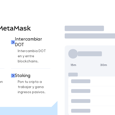
 MetaMask
Operar
Intercambiar
DOT
Intercambia DOT
en y entre
blockchains.
15m
30m
Staking
en
Pon tu cripto a
trabajar y gana
ingresos pasivos.