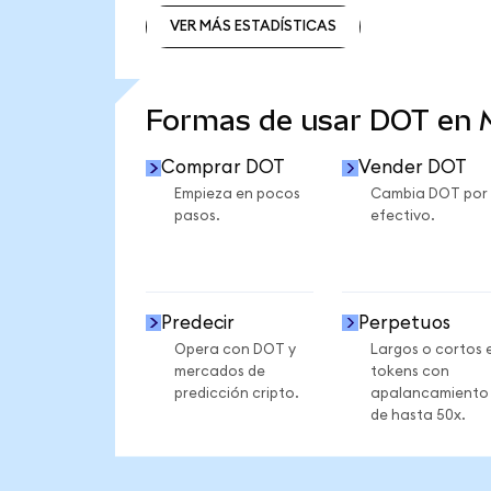
VER MÁS ESTADÍSTICAS
VER MÁS ESTADÍSTICAS
Formas de usar DOT en
Comprar DOT
Vender DOT
Empieza en pocos
Cambia DOT por
pasos.
efectivo.
Predecir
Perpetuos
Opera con DOT y
Largos o cortos 
mercados de
tokens con
predicción cripto.
apalancamiento
de hasta 50x.