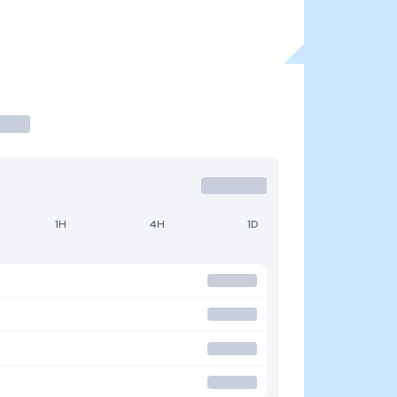
1H
4H
1D