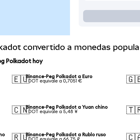
kadot convertido a monedas popula
eg Polkadot hoy
Binance-Peg Polkadot a Euro
🇪🇺
🇬
1 DOT equivale a 0,7051 €
Binance-Peg Polkadot a Yuan chino
🇨🇳
🇹
1 DOT equivale a 5,48 ¥
no
Binance-Peg Polkadot a Rublo ruso
🇷🇺
🇨
1 DOT equivale a 66,75 ₽