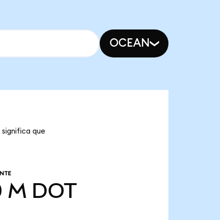
OCEAN
significa que
NTE
0 M
DOT