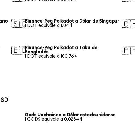
iano
Binance-Peg Polkadot a Dólar de Singapur
🇸🇬
🇨
1 DOT equivale a 1,04 $
o
Binance-Peg Polkadot a Taka de
🇧🇩
🇵
Bangladés
1 DOT equivale a 100,76 ৳
USD
Gods Unchained a Dólar estadounidense
1 GODS equivale a 0,0234 $