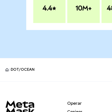
4.4
10M+
4
DOT/OCEAN
Pie de página del sitio MetaMask
Operar
Canjear