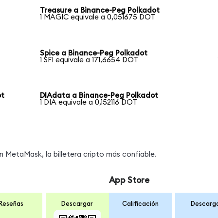
Treasure a Binance-Peg Polkadot
1 MAGIC equivale a 0,051675 DOT
Spice a Binance-Peg Polkadot
1 SFI equivale a 171,6654 DOT
ot
DIAdata a Binance-Peg Polkadot
1 DIA equivale a 0,152116 DOT
MetaMask, la billetera cripto más confiable.
App Store
Reseñas
Descargar
Calificación
Descarg