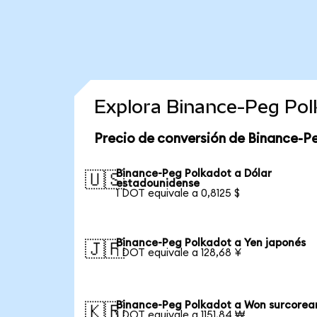
Explora Binance-Peg Pol
Precio de conversión de Binance-P
Binance-Peg Polkadot a Dólar
🇺🇸
estadounidense
1 DOT equivale a 0,8125 $
Binance-Peg Polkadot a Yen japonés
🇯🇵
1 DOT equivale a 128,68 ¥
Binance-Peg Polkadot a Won surcorea
🇰🇷
1 DOT equivale a 1151,84 ₩