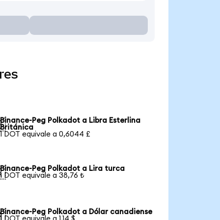
res
Binance-Peg Polkadot a Libra Esterlina

Británica
1 DOT equivale a 0,6044 £
Binance-Peg Polkadot a Lira turca

1 DOT equivale a 38,76 ₺
Binance-Peg Polkadot a Dólar canadiense

1 DOT equivale a 1,14 $