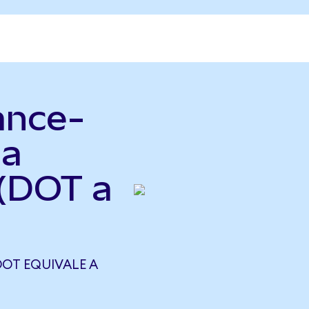
ance-
 a
(DOT a
OT EQUIVALE A