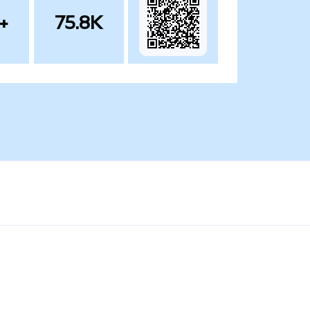
+
75.8K