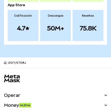
App Store
Calificación
Descargas
Reseñas
4.7
50M+
75.8K
DOT/STORJ
Pie de página del sitio MetaMask
Operar
Canjear
Money
NUEVA
Predecir
NUEVA
Comprar