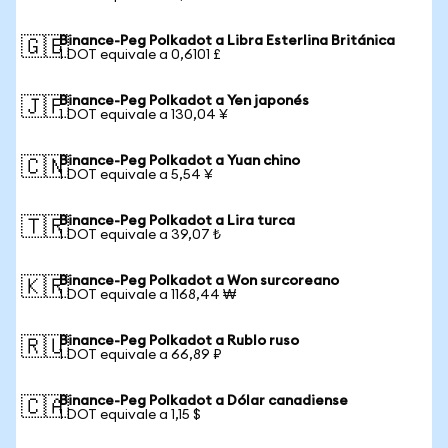
Binance-Peg Polkadot a Libra Esterlina Británica
🇬🇧
1 DOT equivale a 0,6101 £
Binance-Peg Polkadot a Yen japonés
🇯🇵
1 DOT equivale a 130,04 ¥
Binance-Peg Polkadot a Yuan chino
🇨🇳
1 DOT equivale a 5,54 ¥
Binance-Peg Polkadot a Lira turca
🇹🇷
1 DOT equivale a 39,07 ₺
Binance-Peg Polkadot a Won surcoreano
🇰🇷
1 DOT equivale a 1168,44 ₩
Binance-Peg Polkadot a Rublo ruso
🇷🇺
1 DOT equivale a 66,89 ₽
Binance-Peg Polkadot a Dólar canadiense
🇨🇦
1 DOT equivale a 1,15 $