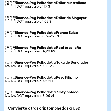
Binance-Peg Polkadot a Dólar australiano
🇦🇺
1 DOT equivale a 1,17 $
Binance-Peg Polkadot a Dólar de Singapur
🇸🇬
1 DOT equivale a 1,05 $
Binance-Peg Polkadot a Franco Suizo
🇨🇭
1 DOT equivale a 0,6669 CHF
Binance-Peg Polkadot a Real brasileño
🇧🇷
1 DOT equivale a 4,20 R$
Binance-Peg Polkadot a Taka de Bangladés
🇧🇩
1 DOT equivale a 101,59 ৳
Binance-Peg Polkadot a Peso Filipino
🇵🇭
1 DOT equivale a 49,91 ₱
Binance-Peg Polkadot a Złoty polaco
🇵🇱
1 DOT equivale a 3,06 zł
Convierte otras criptomonedas a USD