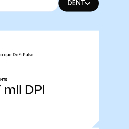
DENT
ca que DeFi Pulse
ANTE
 mil
DPI