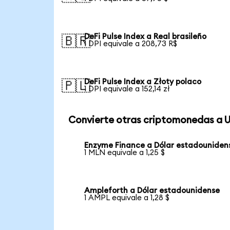
DeFi Pulse Index a Real brasileño
🇧🇷
1 DPI equivale a 208,73 R$
DeFi Pulse Index a Złoty polaco
🇵🇱
1 DPI equivale a 152,14 zł
Convierte otras criptomonedas a 
Enzyme Finance a Dólar estadouniden
1 MLN equivale a 1,25 $
Ampleforth a Dólar estadounidense
1 AMPL equivale a 1,28 $