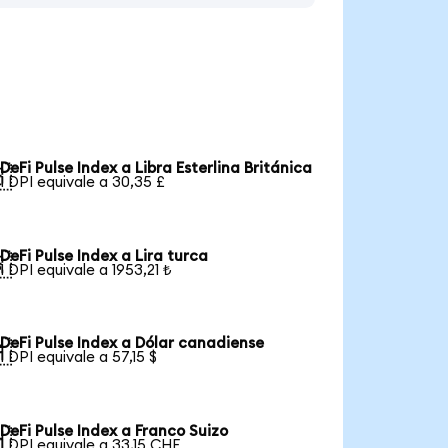
DeFi Pulse Index a Libra Esterlina Británica

1 DPI equivale a 30,35 £
DeFi Pulse Index a Lira turca

1 DPI equivale a 1953,21 ₺
DeFi Pulse Index a Dólar canadiense

1 DPI equivale a 57,15 $
DeFi Pulse Index a Franco Suizo

1 DPI equivale a 33,15 CHF