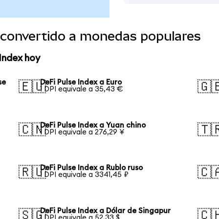
x convertido a monedas populares
 Index hoy
se
DeFi Pulse Index a Euro
🇪🇺
🇬
1 DPI equivale a 35,43 €
DeFi Pulse Index a Yuan chino
🇨🇳
🇹
1 DPI equivale a 276,29 ¥
DeFi Pulse Index a Rublo ruso
🇷🇺
🇨
1 DPI equivale a 3341,45 ₽
DeFi Pulse Index a Dólar de Singapur
🇸🇬
🇨
1 DPI equivale a 52,33 $