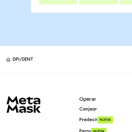
DPI/DENT
Pie de página del sitio MetaMask
Operar
Canjear
Predecir
NUEVA
Perps
NUEVA