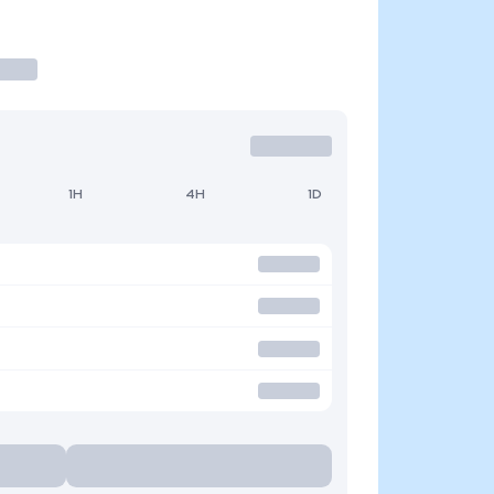
1H
4H
1D