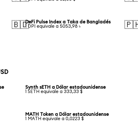
DeFi Pulse Index a Taka de Bangladés
🇧🇩
🇵
1 DPI equivale a 5053,98 ৳
USD
se
Synth sETH a Dólar estadounidense
1 SETH equivale a 333,33 $
MATH Token a Dólar estadounidense
1 MATH equivale a 0,0223 $