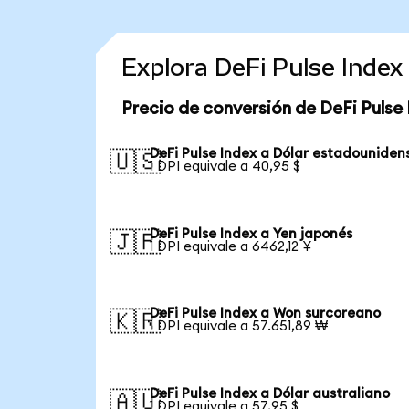
Explora DeFi Pulse Inde
Precio de conversión de DeFi Pulse
DeFi Pulse Index a Dólar estadouniden
🇺🇸
1 DPI equivale a 40,95 $
DeFi Pulse Index a Yen japonés
🇯🇵
1 DPI equivale a 6462,12 ¥
DeFi Pulse Index a Won surcoreano
🇰🇷
1 DPI equivale a 57.651,89 ₩
DeFi Pulse Index a Dólar australiano
🇦🇺
1 DPI equivale a 57,95 $