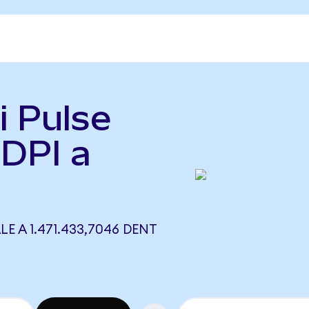
i Pulse
(DPI a
LE A 1.471.433,7046 DENT