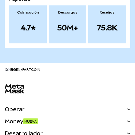
Calificación
Descargas
Reseñas
4.7
50M+
75.8K
EIGEN/FARTCOIN
Pie de página del sitio MetaMask
Operar
Canjear
Money
NUEVA
Predecir
NUEVA
Comprar
Desarrollador