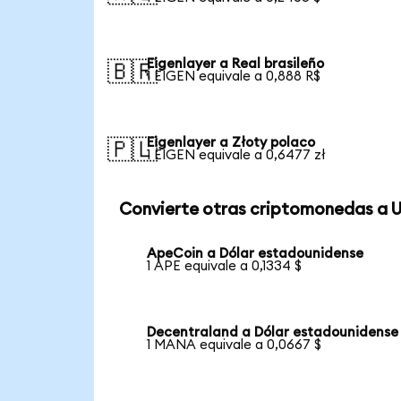
Eigenlayer a Real brasileño
🇧🇷
1 EIGEN equivale a 0,888 R$
Eigenlayer a Złoty polaco
🇵🇱
1 EIGEN equivale a 0,6477 zł
Convierte otras criptomonedas a 
ApeCoin a Dólar estadounidense
1 APE equivale a 0,1334 $
Decentraland a Dólar estadounidense
1 MANA equivale a 0,0667 $