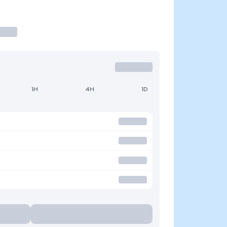
1H
4H
1D