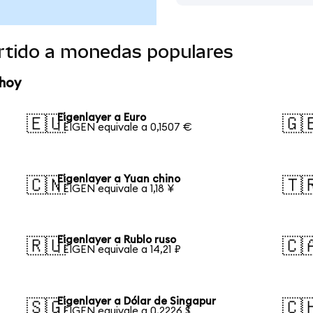
ertido a monedas populares
 hoy
Eigenlayer a Euro
🇪🇺
🇬
1 EIGEN equivale a 0,1507 €
Eigenlayer a Yuan chino
🇨🇳
🇹
1 EIGEN equivale a 1,18 ¥
Eigenlayer a Rublo ruso
🇷🇺
🇨
1 EIGEN equivale a 14,21 ₽
Eigenlayer a Dólar de Singapur
🇸🇬
🇨
1 EIGEN equivale a 0,2226 $