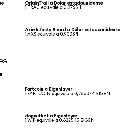
se
OriginTrail a Dólar estadounidense
1 TRAC equivale a 0,2765 $
Axie Infinity Shard a Dólar estadounidense
1 AXS equivale a 0,9003 $
es
s
Fartcoin a Eigenlayer
1 FARTCOIN equivale a 0,753074 EIGEN
dogwifhat a Eigenlayer
1 WIF equivale a 0,822545 EIGEN