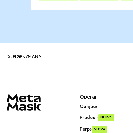
EIGEN/MANA
Pie de página del sitio MetaMask
Operar
Canjear
Predecir
NUEVA
Perps
NUEVA