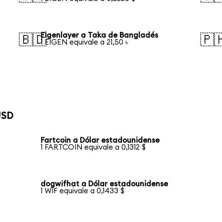
Eigenlayer a Taka de Bangladés
🇧🇩
🇵
1 EIGEN equivale a 21,50 ৳
USD
Fartcoin a Dólar estadounidense
1 FARTCOIN equivale a 0,1312 $
dogwifhat a Dólar estadounidense
1 WIF equivale a 0,1433 $