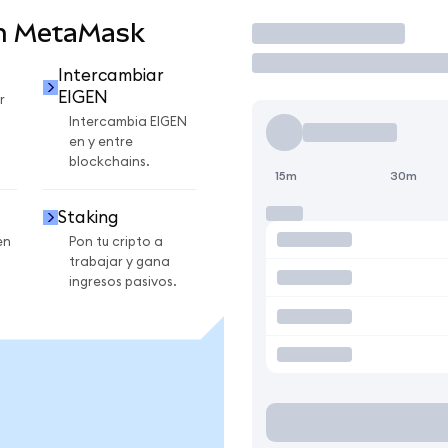
en MetaMask
Operar
Intercambiar
EIGEN
r
Intercambia EIGEN
en y entre
blockchains.
15m
30m
Staking
en
Pon tu cripto a
trabajar y gana
ingresos pasivos.