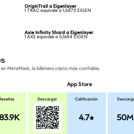
OriginTrail a Eigenlayer
1 TRAC equivale a 1,5873 EIGEN
Axie Infinity Shard a Eigenlayer
1 AXS equivale a 5,1684 EIGEN
os
n MetaMask, la billetera cripto más confiable.
App Store
Reseñas
Descargar
Calificación
Descarg
83.9K
4.7
50M