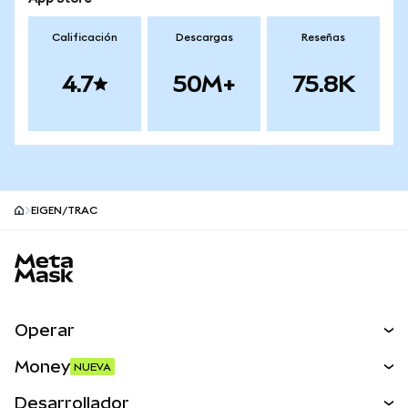
Calificación
Descargas
Reseñas
4.7
50M+
75.8K
EIGEN/TRAC
Pie de página del sitio MetaMask
Operar
Canjear
Money
NUEVA
Predecir
NUEVA
Comprar
Desarrollador