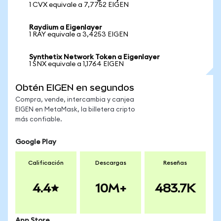
1 CVX equivale a 7,7752 EIGEN
Raydium a Eigenlayer
1 RAY equivale a 3,4253 EIGEN
Synthetix Network Token a Eigenlayer
1 SNX equivale a 1,1764 EIGEN
Obtén EIGEN en segundos
Compra, vende, intercambia y canjea
EIGEN en MetaMask, la billetera cripto
más confiable.
Google Play
Calificación
Descargas
Reseñas
4.4
10M+
483.7K
App Store