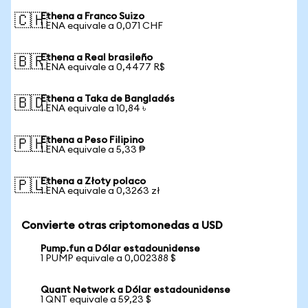
Ethena a Franco Suizo
🇨🇭
1 ENA equivale a 0,071 CHF
Ethena a Real brasileño
🇧🇷
1 ENA equivale a 0,4477 R$
Ethena a Taka de Bangladés
🇧🇩
1 ENA equivale a 10,84 ৳
Ethena a Peso Filipino
🇵🇭
1 ENA equivale a 5,33 ₱
Ethena a Złoty polaco
🇵🇱
1 ENA equivale a 0,3263 zł
Convierte otras criptomonedas a USD
Pump.fun a Dólar estadounidense
1 PUMP equivale a 0,002388 $
Quant Network a Dólar estadounidense
1 QNT equivale a 59,23 $