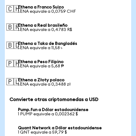
Ethena a Franco Suizo
🇨🇭
1 ENA equivale a 0,0759 CHF
Ethena a Real brasileño
🇧🇷
1 ENA equivale a 0,4783 R$
Ethena a Taka de Bangladés
🇧🇩
1 ENA equivale a 11,58 ৳
Ethena a Peso Filipino
🇵🇭
1 ENA equivale a 5,68 ₱
Ethena a Złoty polaco
🇵🇱
1 ENA equivale a 0,3488 zł
Convierte otras criptomonedas a USD
Pump.fun a Dólar estadounidense
1 PUMP equivale a 0,002362 $
Quant Network a Dólar estadounidense
1 QNT equivale a 59,79 $