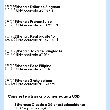
Ethena a Dólar de Singapur
🇸🇬
1 ENA equivale a 0,1159 $
Ethena a Franco Suizo
🇨🇭
1 ENA equivale a 0,0733 CHF
Ethena a Real brasileño
🇧🇷
1 ENA equivale a 0,4624 R$
Ethena a Taka de Bangladés
🇧🇩
1 ENA equivale a 11,19 ৳
Ethena a Peso Filipino
🇵🇭
1 ENA equivale a 5,51 ₱
Ethena a Złoty polaco
🇵🇱
1 ENA equivale a 0,337 zł
Convierte otras criptomonedas a USD
Ethereum Classic a Dólar estadounidense
1 ETC equivale a 6,48 $