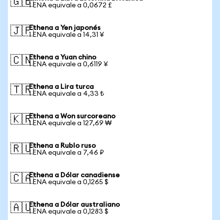
🇬🇧
1 ENA equivale a 0,0672 £
Ethena a Yen japonés
🇯🇵
1 ENA equivale a 14,31 ¥
Ethena a Yuan chino
🇨🇳
1 ENA equivale a 0,6119 ¥
Ethena a Lira turca
🇹🇷
1 ENA equivale a 4,33 ₺
Ethena a Won surcoreano
🇰🇷
1 ENA equivale a 127,69 ₩
Ethena a Rublo ruso
🇷🇺
1 ENA equivale a 7,46 ₽
Ethena a Dólar canadiense
🇨🇦
1 ENA equivale a 0,1265 $
Ethena a Dólar australiano
🇦🇺
1 ENA equivale a 0,1283 $