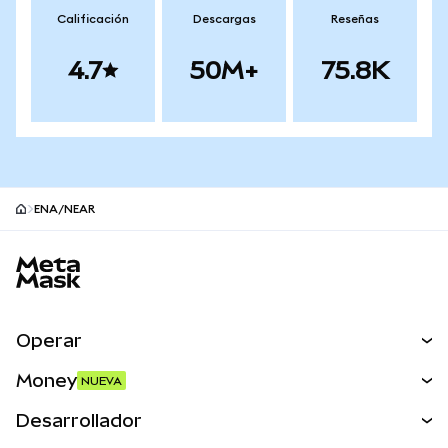
Calificación
Descargas
Reseñas
4.7
50M+
75.8K
ENA/NEAR
Pie de página del sitio MetaMask
Operar
Canjear
Money
NUEVA
Predecir
NUEVA
Comprar
Desarrollador
Perps
NUEVA
Tarjeta
Ver los documentos