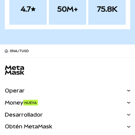
4.7
50M+
75.8K
ENA/TUSD
Pie de página del sitio MetaMask
Operar
Canjear
Money
NUEVA
Predecir
NUEVA
Comprar
Desarrollador
Perps
NUEVA
Tarjeta
Ver los documentos
Obtén MetaMask
Activos del mundo real
mUSD
NUEVA
Panel
Obtén Metamask