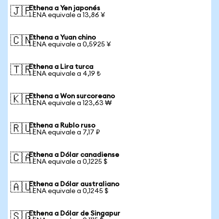
Ethena a Yen japonés
🇯🇵
1 ENA equivale a 13,86 ¥
Ethena a Yuan chino
🇨🇳
1 ENA equivale a 0,5925 ¥
Ethena a Lira turca
🇹🇷
1 ENA equivale a 4,19 ₺
Ethena a Won surcoreano
🇰🇷
1 ENA equivale a 123,63 ₩
Ethena a Rublo ruso
🇷🇺
1 ENA equivale a 7,17 ₽
Ethena a Dólar canadiense
🇨🇦
1 ENA equivale a 0,1225 $
Ethena a Dólar australiano
🇦🇺
1 ENA equivale a 0,1245 $
Ethena a Dólar de Singapur
🇸🇬