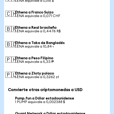
1 ENA equivale a 0,1115 $
Ethena a Franco Suizo
🇨🇭
1 ENA equivale a 0,071 CHF
Ethena a Real brasileño
🇧🇷
1 ENA equivale a 0,4476 R$
Ethena a Taka de Bangladés
🇧🇩
1 ENA equivale a 10,84 ৳
Ethena a Peso Filipino
🇵🇭
1 ENA equivale a 5,33 ₱
Ethena a Złoty polaco
🇵🇱
1 ENA equivale a 0,3262 zł
Convierte otras criptomonedas a USD
Pump.fun a Dólar estadounidense
1 PUMP equivale a 0,002388 $
Quant Network a Dólar estadounidense