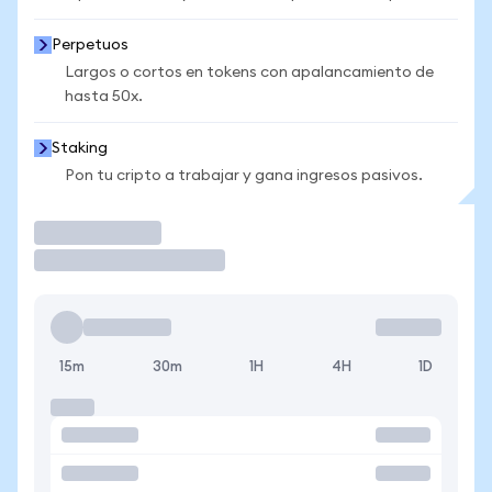
Perpetuos
Largos o cortos en tokens con apalancamiento de
hasta 50x.
Staking
Pon tu cripto a trabajar y gana ingresos pasivos.
Operar
15m
30m
1H
4H
1D