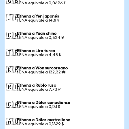
🇬🇧
1 ENA equivale a 0,0696 £
Ethena a Yen japonés
🇯🇵
1 ENA equivale a 14,8 ¥
Ethena a Yuan chino
🇨🇳
1 ENA equivale a 0,634 ¥
Ethena a Lira turca
🇹🇷
1 ENA equivale a 4,48 ₺
Ethena a Won surcoreano
🇰🇷
1 ENA equivale a 132,32 ₩
Ethena a Rublo ruso
🇷🇺
1 ENA equivale a 7,73 ₽
Ethena a Dólar canadiense
🇨🇦
1 ENA equivale a 0,131 $
Ethena a Dólar australiano
🇦🇺
1 ENA equivale a 0,1329 $