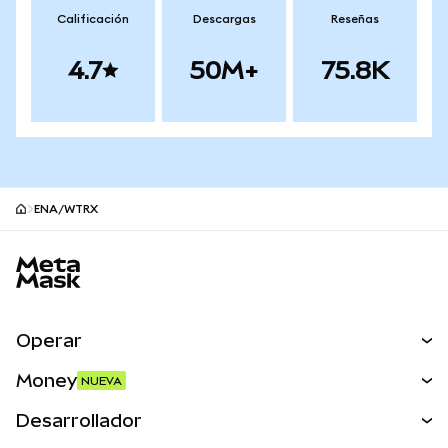
Calificación
Descargas
Reseñas
4.7
50M+
75.8K
ENA/WTRX
Pie de página del sitio MetaMask
Operar
Canjear
Money
NUEVA
Predecir
NUEVA
Comprar
Desarrollador
Perps
NUEVA
Tarjeta
Ver los documentos