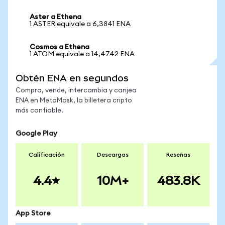
Aster a Ethena
1 ASTER equivale a 6,3841 ENA
Cosmos a Ethena
1 ATOM equivale a 14,4742 ENA
Obtén ENA en segundos
Compra, vende, intercambia y canjea
ENA en MetaMask, la billetera cripto
más confiable.
Google Play
Calificación
Descargas
Reseñas
4.4
10M+
483.8K
App Store