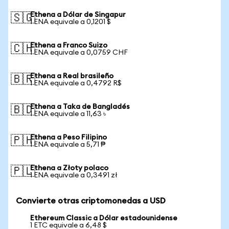
Ethena a Dólar de Singapur
🇸🇬
1 ENA equivale a 0,1201 $
Ethena a Franco Suizo
🇨🇭
1 ENA equivale a 0,0759 CHF
Ethena a Real brasileño
🇧🇷
1 ENA equivale a 0,4792 R$
Ethena a Taka de Bangladés
🇧🇩
1 ENA equivale a 11,63 ৳
Ethena a Peso Filipino
🇵🇭
1 ENA equivale a 5,71 ₱
Ethena a Złoty polaco
🇵🇱
1 ENA equivale a 0,3491 zł
Convierte otras criptomonedas a USD
Ethereum Classic a Dólar estadounidense
1 ETC equivale a 6,48 $