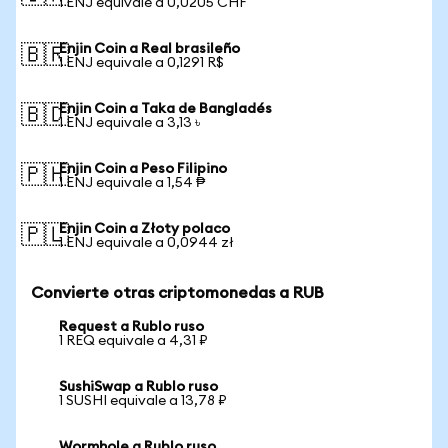
1 ENJ equivale a 0,0205 CHF
Enjin Coin a Real brasileño
🇧🇷
1 ENJ equivale a 0,1291 R$
Enjin Coin a Taka de Bangladés
🇧🇩
1 ENJ equivale a 3,13 ৳
Enjin Coin a Peso Filipino
🇵🇭
1 ENJ equivale a 1,54 ₱
Enjin Coin a Złoty polaco
🇵🇱
1 ENJ equivale a 0,0944 zł
Convierte otras criptomonedas a RUB
Request a Rublo ruso
1 REQ equivale a 4,31 ₽
SushiSwap a Rublo ruso
1 SUSHI equivale a 13,78 ₽
Wormhole a Rublo ruso