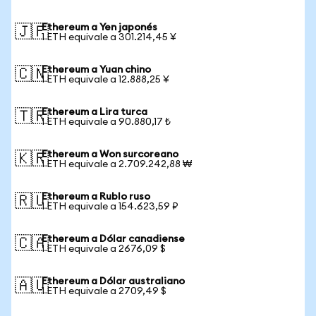
Ethereum a Yen japonés
🇯🇵
1 ETH equivale a 301.214,45 ¥
Ethereum a Yuan chino
🇨🇳
1 ETH equivale a 12.888,25 ¥
Ethereum a Lira turca
🇹🇷
1 ETH equivale a 90.880,17 ₺
Ethereum a Won surcoreano
🇰🇷
1 ETH equivale a 2.709.242,88 ₩
Ethereum a Rublo ruso
🇷🇺
1 ETH equivale a 154.623,59 ₽
Ethereum a Dólar canadiense
🇨🇦
1 ETH equivale a 2676,09 $
Ethereum a Dólar australiano
🇦🇺
1 ETH equivale a 2709,49 $