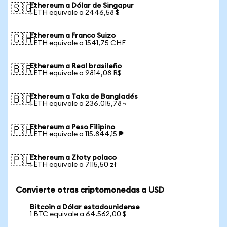
Ethereum a Dólar de Singapur
🇸🇬
1 ETH equivale a 2446,58 $
Ethereum a Franco Suizo
🇨🇭
1 ETH equivale a 1541,75 CHF
Ethereum a Real brasileño
🇧🇷
1 ETH equivale a 9814,08 R$
Ethereum a Taka de Bangladés
🇧🇩
1 ETH equivale a 236.015,78 ৳
Ethereum a Peso Filipino
🇵🇭
1 ETH equivale a 115.844,15 ₱
Ethereum a Złoty polaco
🇵🇱
1 ETH equivale a 7115,50 zł
Convierte otras criptomonedas a USD
Bitcoin a Dólar estadounidense
1 BTC equivale a 64.562,00 $