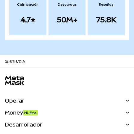
Calificación
Descargas
Reseñas
4.7
50M+
75.8K
ETH/DIA
Pie de página del sitio MetaMask
Operar
Canjear
Money
NUEVA
Predecir
NUEVA
Comprar
Desarrollador
Perps
NUEVA
Tarjeta
Ver los documentos