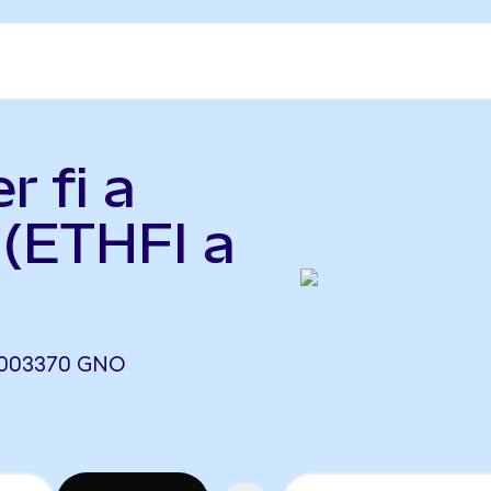
r fi a
 (ETHFI a
0,003370 GNO