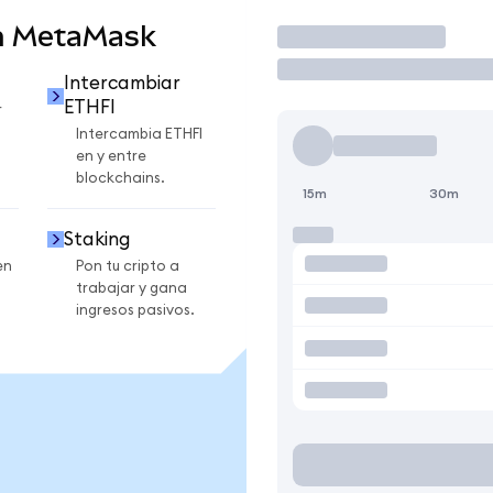
n MetaMask
Operar
Intercambiar
ETHFI
r
Intercambia ETHFI
en y entre
blockchains.
15m
30m
Staking
en
Pon tu cripto a
trabajar y gana
ingresos pasivos.