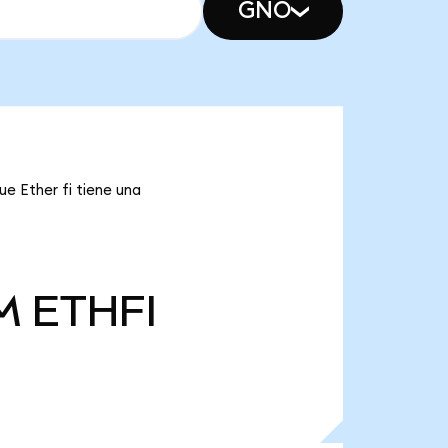
GNO
ue Ether fi tiene una
M
ETHFI