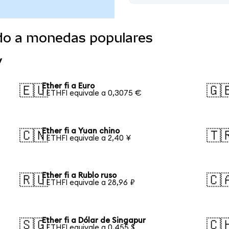
ido a monedas populares
y
Ether fi a Euro
🇪🇺
🇬
1 ETHFI equivale a 0,3075 €
Ether fi a Yuan chino
🇨🇳
🇹
1 ETHFI equivale a 2,40 ¥
Ether fi a Rublo ruso
🇷🇺
🇨
1 ETHFI equivale a 28,96 ₽
Ether fi a Dólar de Singapur
🇸🇬
🇨
1 ETHFI equivale a 0,455 $