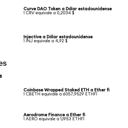
Curve DAO Token a Dólar estadounidense
1 CRV equivale a 0,2034 $
Injective a Dólar estadounidense
1 INJ equivale a 4,92 $
es
s
Coinbase Wrapped Staked ETH a Ether fi
1 CBETH equivale a 6057,9529 ETHFI
Aerodrome Finance a Ether fi
1 AERO equivale a 1,1953 ETHFI