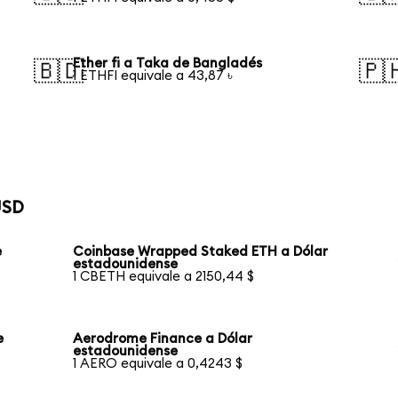
Ether fi a Taka de Bangladés
🇧🇩
🇵
1 ETHFI equivale a 43,87 ৳
USD
e
Coinbase Wrapped Staked ETH a Dólar
estadounidense
1 CBETH equivale a 2150,44 $
e
Aerodrome Finance a Dólar
estadounidense
1 AERO equivale a 0,4243 $