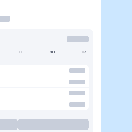
1H
4H
1D