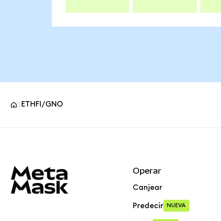
ETHFI/GNO
Pie de página del sitio MetaMask
Operar
Canjear
Predecir
NUEVA