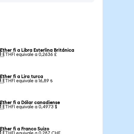
Ether fi a Libra Esterlina Británica

1 ETHFI equivale a 0,2636 £
Ether fi a Lira turca

1 ETHFI equivale a 16,89 ₺
Ether fi a Dólar canadiense

1 ETHFI equivale a 0,4973 $
Ether fi a Franco Suizo

1 ETHFI equivale a 0,287 CHF