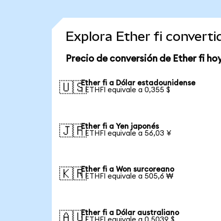
Explora Ether fi convert
Precio de conversión de Ether fi ho
Ether fi a Dólar estadounidense
🇺🇸
1 ETHFI equivale a 0,355 $
Ether fi a Yen japonés
🇯🇵
1 ETHFI equivale a 56,03 ¥
Ether fi a Won surcoreano
🇰🇷
1 ETHFI equivale a 505,6 ₩
Ether fi a Dólar australiano
🇦🇺
1 ETHFI equivale a 0,5039 $