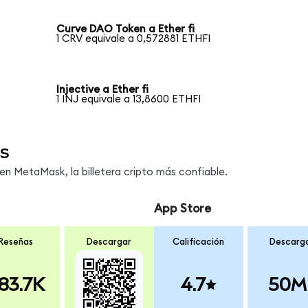
Curve DAO Token a Ether fi
1 CRV equivale a 0,572881 ETHFI
Injective a Ether fi
1 INJ equivale a 13,8600 ETHFI
s
n MetaMask, la billetera cripto más confiable.
App Store
Reseñas
Descargar
Calificación
Descarg
83.7K
4.7
50M