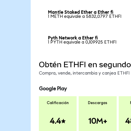
Mantle Staked Ether a Ether fi
1 METH equivale a 5832,0797 ETHFI
Pyth Network a Ether fi
1 PYTH equivale a 0,109925 ETHFI
Obtén ETHFI en segundo
Compra, vende, intercambia y canjea ETHFI e
Google Play
Calificación
Descargas
4.4
10M+
4