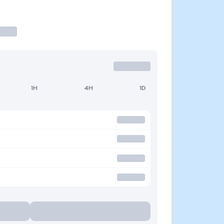
1H
4H
1D