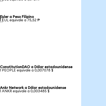
Euler a Peso Filipino

1 EUL equivale a 75,52 ₱
ConstitutionDAO a Dólar estadounidense
1 PEOPLE equivale a 0,007078 $
Ankr Network a Dólar estadounidense
1 ANKR equivale a 0,003485 $