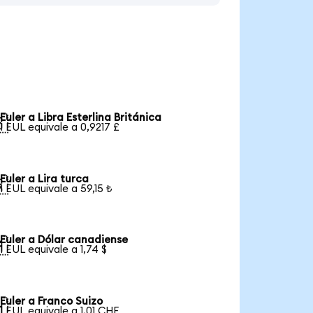
Euler a Libra Esterlina Británica

1 EUL equivale a 0,9217 £
Euler a Lira turca

1 EUL equivale a 59,15 ₺
Euler a Dólar canadiense

1 EUL equivale a 1,74 $
Euler a Franco Suizo

1 EUL equivale a 1,01 CHF