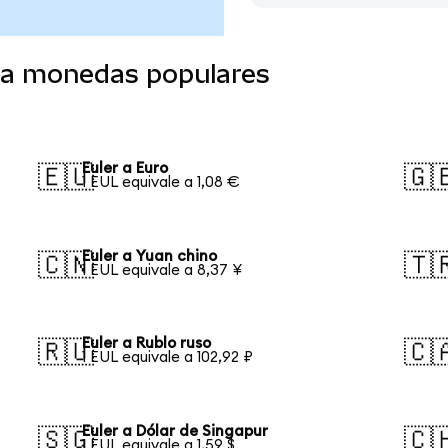
o a monedas populares
Euler a Euro
🇪🇺
🇬
1 EUL equivale a 1,08 €
Euler a Yuan chino
🇨🇳
🇹
1 EUL equivale a 8,37 ¥
Euler a Rublo ruso
🇷🇺
🇨
1 EUL equivale a 102,92 ₽
Euler a Dólar de Singapur
🇸🇬
🇨
1 EUL equivale a 1,59 $