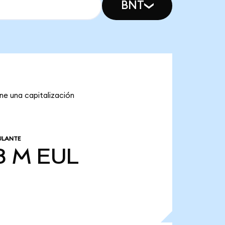
BNT
ene una capitalización
ULANTE
8 M
EUL