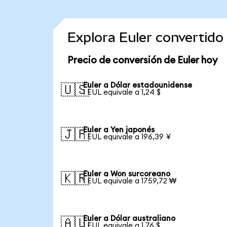
Explora Euler convertid
Precio de conversión de Euler hoy
Euler a Dólar estadounidense
🇺🇸
1 EUL equivale a 1,24 $
Euler a Yen japonés
🇯🇵
1 EUL equivale a 196,39 ¥
Euler a Won surcoreano
🇰🇷
1 EUL equivale a 1759,72 ₩
Euler a Dólar australiano
🇦🇺
1 EUL equivale a 1,76 $