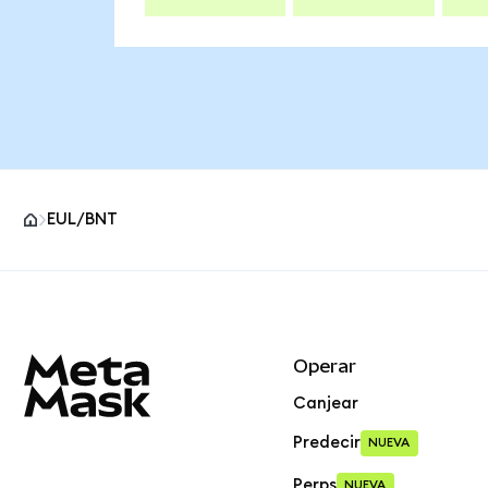
EUL/BNT
Pie de página del sitio MetaMask
Operar
Canjear
Predecir
NUEVA
Perps
NUEVA