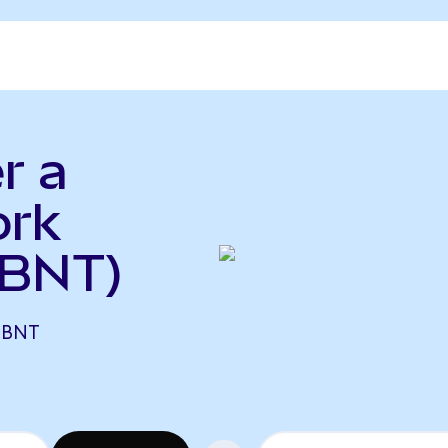
r a
ork
 BNT)
 BNT