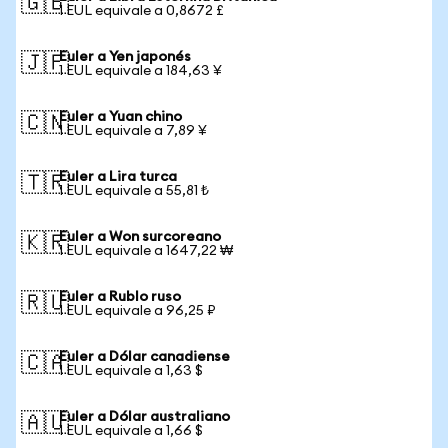
🇬🇧
1 EUL equivale a 0,8672 £
Euler a Yen japonés
🇯🇵
1 EUL equivale a 184,63 ¥
Euler a Yuan chino
🇨🇳
1 EUL equivale a 7,89 ¥
Euler a Lira turca
🇹🇷
1 EUL equivale a 55,81 ₺
Euler a Won surcoreano
🇰🇷
1 EUL equivale a 1647,22 ₩
Euler a Rublo ruso
🇷🇺
1 EUL equivale a 96,25 ₽
Euler a Dólar canadiense
🇨🇦
1 EUL equivale a 1,63 $
Euler a Dólar australiano
🇦🇺
1 EUL equivale a 1,66 $