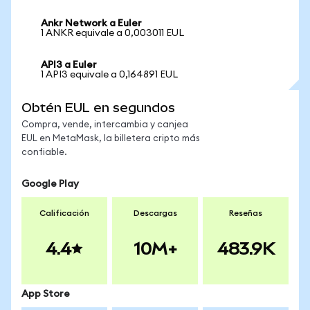
Ankr Network a Euler
1 ANKR equivale a 0,003011 EUL
API3 a Euler
1 API3 equivale a 0,164891 EUL
Obtén EUL en segundos
Compra, vende, intercambia y canjea
EUL en MetaMask, la billetera cripto más
confiable.
Google Play
Calificación
Descargas
Reseñas
4.4
10M+
483.9K
App Store