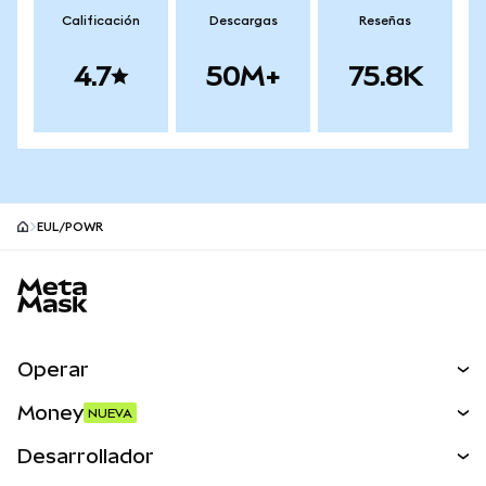
Calificación
Descargas
Reseñas
4.7
50M+
75.8K
EUL/POWR
Pie de página del sitio MetaMask
Operar
Canjear
Money
NUEVA
Predecir
NUEVA
Comprar
Desarrollador
Perps
NUEVA
Tarjeta
Ver los documentos