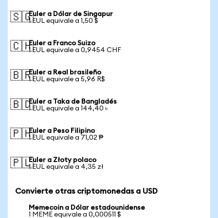
Euler a Dólar de Singapur
🇸🇬
1 EUL equivale a 1,50 $
Euler a Franco Suizo
🇨🇭
1 EUL equivale a 0,9454 CHF
Euler a Real brasileño
🇧🇷
1 EUL equivale a 5,96 R$
Euler a Taka de Bangladés
🇧🇩
1 EUL equivale a 144,40 ৳
Euler a Peso Filipino
🇵🇭
1 EUL equivale a 71,02 ₱
Euler a Złoty polaco
🇵🇱
1 EUL equivale a 4,35 zł
Convierte otras criptomonedas a USD
Memecoin a Dólar estadounidense
1 MEME equivale a 0,000511 $