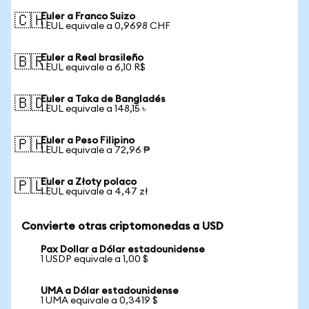
Euler a Franco Suizo
🇨🇭
1 EUL equivale a 0,9698 CHF
Euler a Real brasileño
🇧🇷
1 EUL equivale a 6,10 R$
Euler a Taka de Bangladés
🇧🇩
1 EUL equivale a 148,15 ৳
Euler a Peso Filipino
🇵🇭
1 EUL equivale a 72,96 ₱
Euler a Złoty polaco
🇵🇱
1 EUL equivale a 4,47 zł
Convierte otras criptomonedas a USD
Pax Dollar a Dólar estadounidense
1 USDP equivale a 1,00 $
UMA a Dólar estadounidense
1 UMA equivale a 0,3419 $