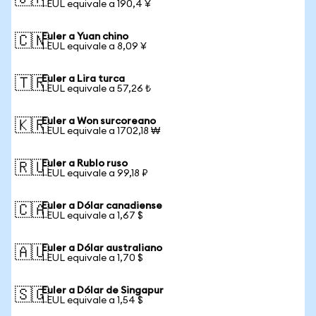
1 EUL equivale a 190,4 ¥
Euler a Yuan chino
🇨🇳
1 EUL equivale a 8,09 ¥
Euler a Lira turca
🇹🇷
1 EUL equivale a 57,26 ₺
Euler a Won surcoreano
🇰🇷
1 EUL equivale a 1702,18 ₩
Euler a Rublo ruso
🇷🇺
1 EUL equivale a 99,18 ₽
Euler a Dólar canadiense
🇨🇦
1 EUL equivale a 1,67 $
Euler a Dólar australiano
🇦🇺
1 EUL equivale a 1,70 $
Euler a Dólar de Singapur
🇸🇬
1 EUL equivale a 1,54 $