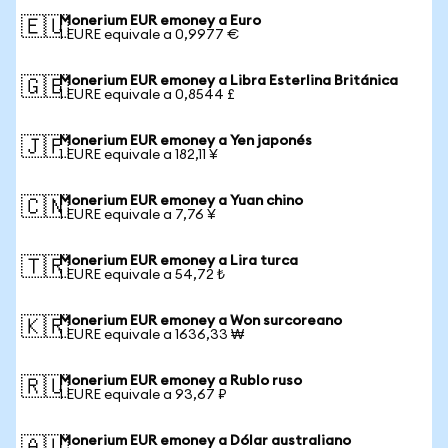
Monerium EUR emoney a Euro
🇪🇺
1 EURE equivale a 0,9977 €
Monerium EUR emoney a Libra Esterlina Británica
🇬🇧
1 EURE equivale a 0,8544 £
Monerium EUR emoney a Yen japonés
🇯🇵
1 EURE equivale a 182,11 ¥
Monerium EUR emoney a Yuan chino
🇨🇳
1 EURE equivale a 7,76 ¥
Monerium EUR emoney a Lira turca
🇹🇷
1 EURE equivale a 54,72 ₺
Monerium EUR emoney a Won surcoreano
🇰🇷
1 EURE equivale a 1636,33 ₩
Monerium EUR emoney a Rublo ruso
🇷🇺
1 EURE equivale a 93,67 ₽
Monerium EUR emoney a Dólar australiano