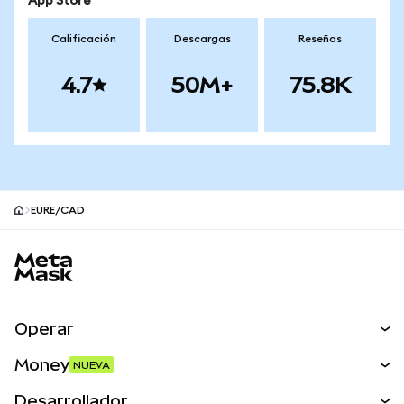
App Store
Calificación
Descargas
Reseñas
4.7
50M+
75.8K
EURE/CAD
Pie de página del sitio MetaMask
Operar
Canjear
Money
NUEVA
Predecir
NUEVA
Comprar
Desarrollador