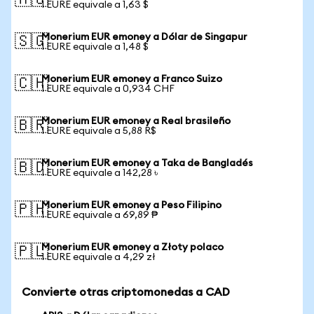
🇦🇺
1 EURE equivale a 1,63 $
Monerium EUR emoney a Dólar de Singapur
🇸🇬
1 EURE equivale a 1,48 $
Monerium EUR emoney a Franco Suizo
🇨🇭
1 EURE equivale a 0,934 CHF
Monerium EUR emoney a Real brasileño
🇧🇷
1 EURE equivale a 5,88 R$
Monerium EUR emoney a Taka de Bangladés
🇧🇩
1 EURE equivale a 142,28 ৳
Monerium EUR emoney a Peso Filipino
🇵🇭
1 EURE equivale a 69,89 ₱
Monerium EUR emoney a Złoty polaco
🇵🇱
1 EURE equivale a 4,29 zł
Convierte otras criptomonedas a CAD