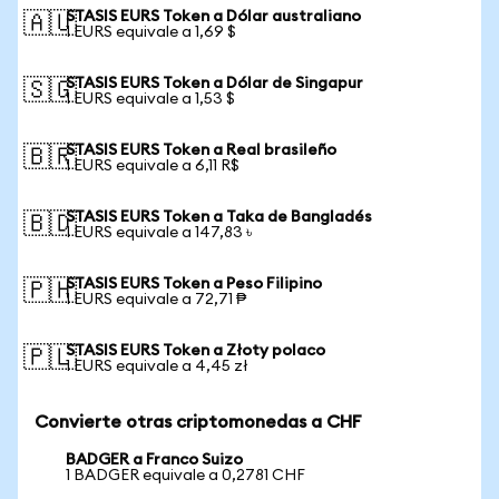
STASIS EURS Token a Dólar australiano
🇦🇺
1 EURS equivale a 1,69 $
STASIS EURS Token a Dólar de Singapur
🇸🇬
1 EURS equivale a 1,53 $
STASIS EURS Token a Real brasileño
🇧🇷
1 EURS equivale a 6,11 R$
STASIS EURS Token a Taka de Bangladés
🇧🇩
1 EURS equivale a 147,83 ৳
STASIS EURS Token a Peso Filipino
🇵🇭
1 EURS equivale a 72,71 ₱
STASIS EURS Token a Złoty polaco
🇵🇱
1 EURS equivale a 4,45 zł
Convierte otras criptomonedas a CHF
BADGER a Franco Suizo
1 BADGER equivale a 0,2781 CHF