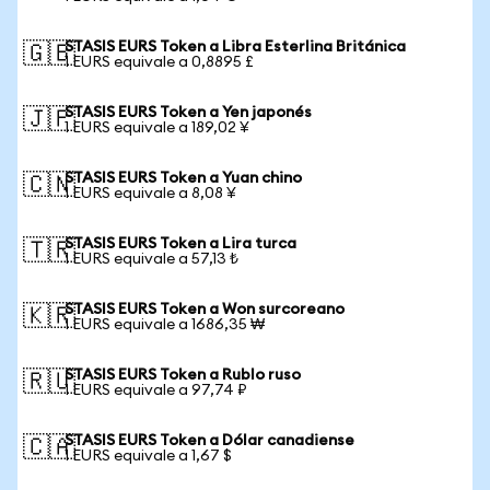
STASIS EURS Token a Libra Esterlina Británica
🇬🇧
1 EURS equivale a 0,8895 £
STASIS EURS Token a Yen japonés
🇯🇵
1 EURS equivale a 189,02 ¥
STASIS EURS Token a Yuan chino
🇨🇳
1 EURS equivale a 8,08 ¥
STASIS EURS Token a Lira turca
🇹🇷
1 EURS equivale a 57,13 ₺
STASIS EURS Token a Won surcoreano
🇰🇷
1 EURS equivale a 1686,35 ₩
STASIS EURS Token a Rublo ruso
🇷🇺
1 EURS equivale a 97,74 ₽
STASIS EURS Token a Dólar canadiense
🇨🇦
1 EURS equivale a 1,67 $