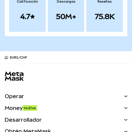
Calificación
Descargas
Reseñas
4.7
50M+
75.8K
EURS/CHF
Pie de página del sitio MetaMask
Operar
Canjear
Money
NUEVA
Predecir
NUEVA
Comprar
Desarrollador
Perps
NUEVA
Tarjeta
Ver los documentos
Obtén MetaMask