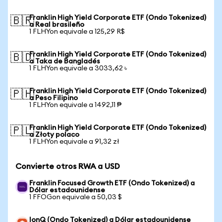
Franklin High Yield Corporate ETF (Ondo Tokenized)
🇧🇷
a Real brasileño
1 FLHYon equivale a 125,29 R$
Franklin High Yield Corporate ETF (Ondo Tokenized)
🇧🇩
a Taka de Bangladés
1 FLHYon equivale a 3033,62 ৳
Franklin High Yield Corporate ETF (Ondo Tokenized)
🇵🇭
a Peso Filipino
1 FLHYon equivale a 1492,11 ₱
Franklin High Yield Corporate ETF (Ondo Tokenized)
🇵🇱
a Złoty polaco
1 FLHYon equivale a 91,32 zł
Convierte otros RWA a USD
Franklin Focused Growth ETF (Ondo Tokenized) a
Dólar estadounidense
1 FFOGon equivale a 50,03 $
IonQ (Ondo Tokenized) a Dólar estadounidense