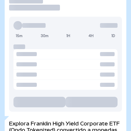
Operar
15m
30m
1H
4H
1D
Explora Franklin High Yield Corporate ETF
(Ondo Tokenized) convertido a monedas