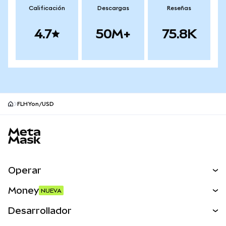
Calificación
Descargas
Reseñas
4.7
50M+
75.8K
FLHYon/USD
Pie de página del sitio MetaMask
Operar
Canjear
Money
NUEVA
Predecir
NUEVA
Comprar
Desarrollador
Perps
NUEVA
Tarjeta
Ver los documentos