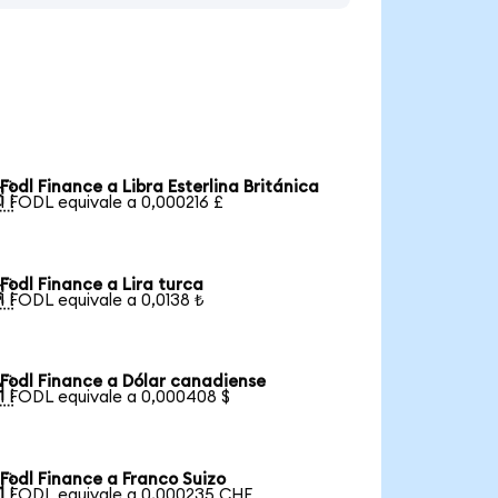
Fodl Finance a Libra Esterlina Británica

1 FODL equivale a 0,000216 £
Fodl Finance a Lira turca

1 FODL equivale a 0,0138 ₺
Fodl Finance a Dólar canadiense

1 FODL equivale a 0,000408 $
Fodl Finance a Franco Suizo

1 FODL equivale a 0,000235 CHF