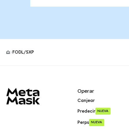
FODL/SXP
Pie de página del sitio MetaMask
Operar
Canjear
Predecir
NUEVA
Perps
NUEVA