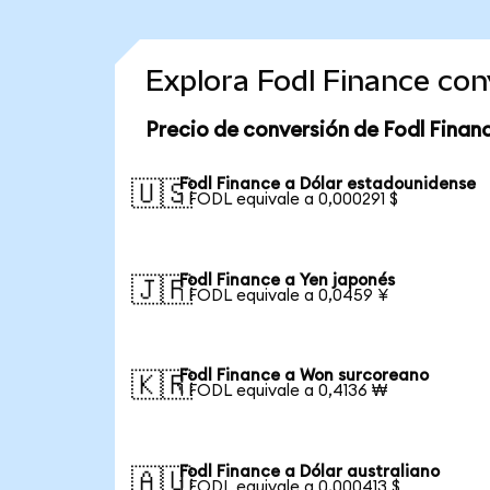
Explora Fodl Finance co
Precio de conversión de Fodl Finan
Fodl Finance a Dólar estadounidense
🇺🇸
1 FODL equivale a 0,000291 $
Fodl Finance a Yen japonés
🇯🇵
1 FODL equivale a 0,0459 ¥
Fodl Finance a Won surcoreano
🇰🇷
1 FODL equivale a 0,4136 ₩
Fodl Finance a Dólar australiano
🇦🇺
1 FODL equivale a 0,000413 $