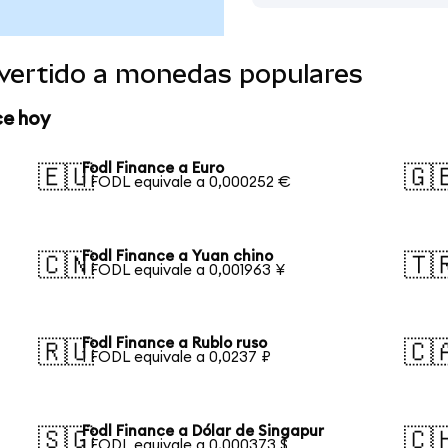
nvertido a monedas populares
ce hoy
Fodl Finance a Euro
🇪🇺
🇬
1 FODL equivale a 0,000252 €
Fodl Finance a Yuan chino
🇨🇳
🇹
1 FODL equivale a 0,001963 ¥
Fodl Finance a Rublo ruso
🇷🇺
🇨
1 FODL equivale a 0,0237 ₽
Fodl Finance a Dólar de Singapur
🇸🇬
🇨
1 FODL equivale a 0,000373 $