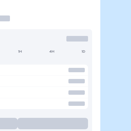
1H
4H
1D