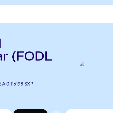
l
ar (FODL
A 0,116198 SXP