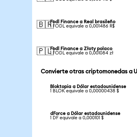
Fodl Finance a Real brasileño
🇧🇷
1 FODL equivale a 0,001486 R$
Fodl Finance a Złoty polaco
🇵🇱
1 FODL equivale a 0,001084 zł
Convierte otras criptomonedas a 
Bloktopia a Dólar estadounidense
1 BLOK equivale a 0,00000438 $
dForce a Dólar estadounidense
1 DF equivale a 0,000101 $