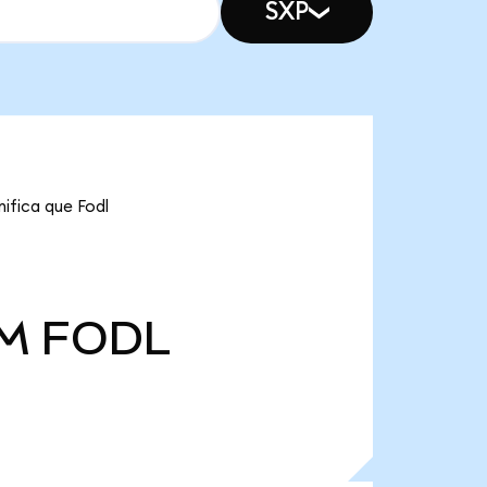
SXP
nifica que Fodl
 M
FODL