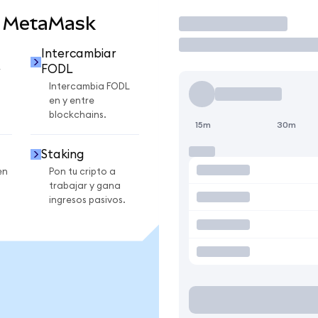
n MetaMask
Operar
Intercambiar
FODL
r
Intercambia FODL
en y entre
blockchains.
15m
30m
Staking
en
Pon tu cripto a
trabajar y gana
ingresos pasivos.