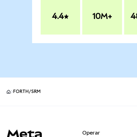
4.4
10M+
4
FORTH/SRM
Pie de página del sitio MetaMask
Operar