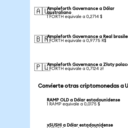
Ampleforth Governance a Dólar
🇦🇺
australiano
1 FORTH equivale a 0,2714 $
Ampleforth Governance a Real brasil
🇧🇷
1 FORTH equivale a 0,9775 R$
Ampleforth Governance a Złoty polac
🇵🇱
1 FORTH equivale a 0,7124 zł
Convierte otras criptomonedas a 
RAMP OLD a Dólar estadounidense
1 RAMP equivale a 0,0175 $
xSUSHI a Dólar estadounidense