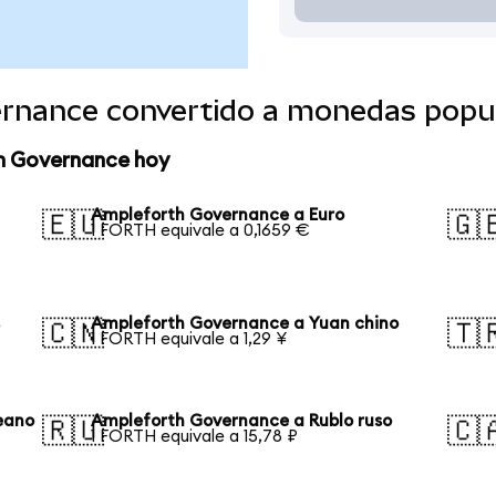
rnance convertido a monedas popu
h Governance hoy
Ampleforth Governance a Euro
🇪🇺
🇬
1 FORTH equivale a 0,1659 €
s
Ampleforth Governance a Yuan chino
🇨🇳
🇹
1 FORTH equivale a 1,29 ¥
eano
Ampleforth Governance a Rublo ruso
🇷🇺
🇨
1 FORTH equivale a 15,78 ₽