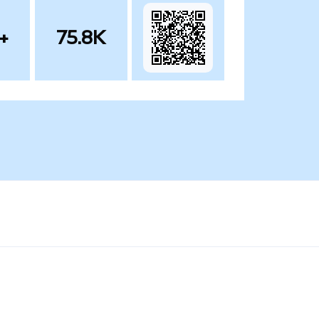
+
75.8K