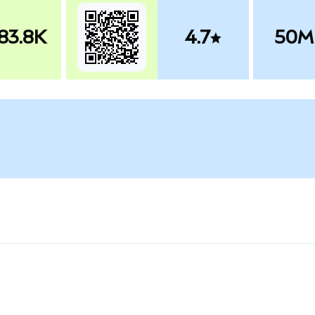
83.8K
4.7
50M