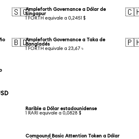
Ampleforth Governance a Dólar de
🇸🇬
🇨
Singapur
1 FORTH equivale a 0,2451 $
eño
Ampleforth Governance a Taka de
🇧🇩
🇵
Bangladés
1 FORTH equivale a 23,67 ৳
o
USD
Rarible a Dólar estadounidense
1 RARI equivale a 0,0828 $
Compound Basic Attention Token a Dólar