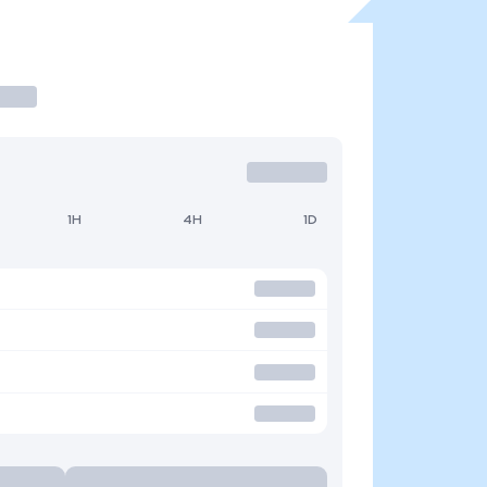
1H
4H
1D