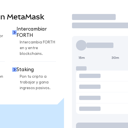
en MetaMask
Operar
Intercambiar
FORTH
or
Intercambia FORTH
en y entre
blockchains.
15m
30m
Staking
en
Pon tu cripto a
trabajar y gana
ingresos pasivos.