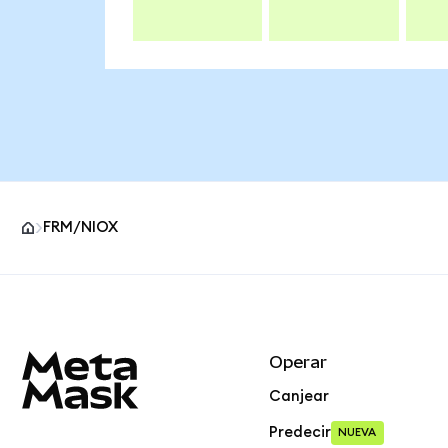
FRM/NIOX
Pie de página del sitio MetaMask
Operar
Canjear
Predecir
NUEVA