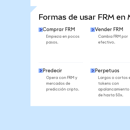
VER MÁS ESTADÍSTICAS
Formas de usar FRM en
Comprar FRM
Vender FRM
Empieza en pocos
Cambia FRM por
pasos.
efectivo.
Predecir
Perpetuos
Opera con FRM y
Largos o cortos 
mercados de
tokens con
predicción cripto.
apalancamiento
de hasta 50x.