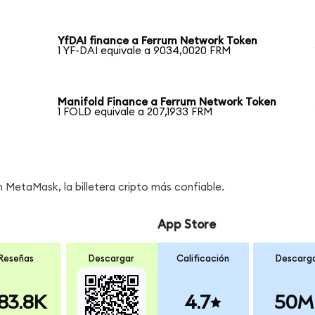
YfDAI finance a Ferrum Network Token
1 YF-DAI equivale a 9034,0020 FRM
Manifold Finance a Ferrum Network Token
1 FOLD equivale a 207,1933 FRM
MetaMask, la billetera cripto más confiable.
App Store
Reseñas
Descargar
Calificación
Descarg
83.8K
4.7
50M