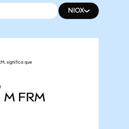
NIOX
M, significa que
E
1 M
FRM