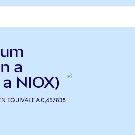
rrum
n a
 a NIOX)
N EQUIVALE A 0,657838