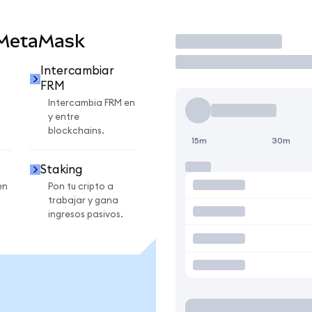
 MetaMask
Operar
Intercambiar
FRM
Intercambia FRM en
y entre
blockchains.
15m
30m
Staking
en
Pon tu cripto a
trabajar y gana
ingresos pasivos.