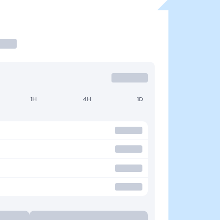
1H
4H
1D