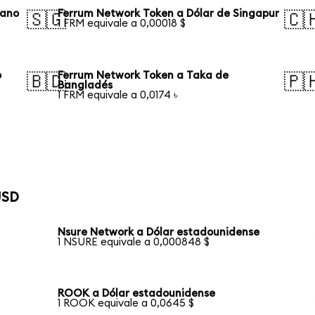
iano
Ferrum Network Token a Dólar de Singapur
🇸🇬
🇨
1 FRM equivale a 0,00018 $
o
Ferrum Network Token a Taka de
🇧🇩
🇵
Bangladés
1 FRM equivale a 0,0174 ৳
USD
Nsure Network a Dólar estadounidense
1 NSURE equivale a 0,000848 $
ROOK a Dólar estadounidense
1 ROOK equivale a 0,0645 $