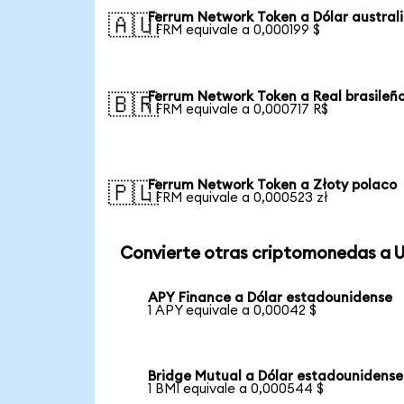
Ferrum Network Token a Dólar austral
🇦🇺
1 FRM equivale a 0,000199 $
Ferrum Network Token a Real brasileñ
🇧🇷
1 FRM equivale a 0,000717 R$
Ferrum Network Token a Złoty polaco
🇵🇱
1 FRM equivale a 0,000523 zł
Convierte otras criptomonedas a 
APY Finance a Dólar estadounidense
1 APY equivale a 0,00042 $
Bridge Mutual a Dólar estadounidense
1 BMI equivale a 0,000544 $