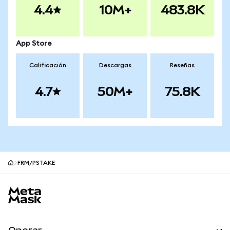
4.4
10M+
483.8K
App Store
Calificación
Descargas
Reseñas
4.7
50M+
75.8K
FRM/PSTAKE
Pie de página del sitio MetaMask