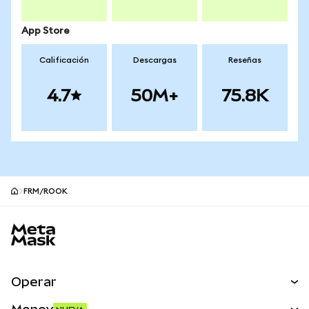
App Store
Calificación
Descargas
Reseñas
4.7
50M+
75.8K
FRM/ROOK
Pie de página del sitio MetaMask
Operar
Canjear