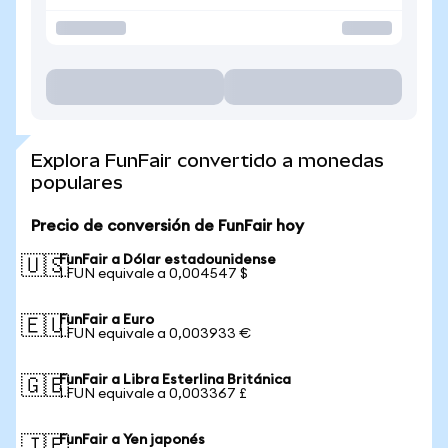
Explora FunFair convertido a monedas
populares
Precio de conversión de FunFair hoy
FunFair a Dólar estadounidense
🇺🇸
1 FUN equivale a 0,004547 $
FunFair a Euro
🇪🇺
1 FUN equivale a 0,003933 €
FunFair a Libra Esterlina Británica
🇬🇧
1 FUN equivale a 0,003367 £
FunFair a Yen japonés
🇯🇵