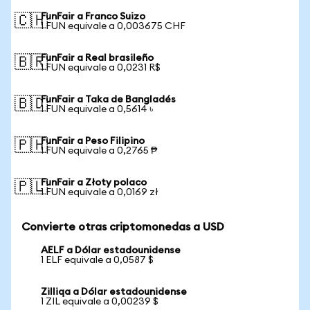
FunFair a Franco Suizo
🇨🇭
1 FUN equivale a 0,003675 CHF
FunFair a Real brasileño
🇧🇷
1 FUN equivale a 0,0231 R$
FunFair a Taka de Bangladés
🇧🇩
1 FUN equivale a 0,5614 ৳
FunFair a Peso Filipino
🇵🇭
1 FUN equivale a 0,2765 ₱
FunFair a Złoty polaco
🇵🇱
1 FUN equivale a 0,0169 zł
Convierte otras criptomonedas a USD
AELF a Dólar estadounidense
1 ELF equivale a 0,0587 $
Zilliqa a Dólar estadounidense
1 ZIL equivale a 0,00239 $