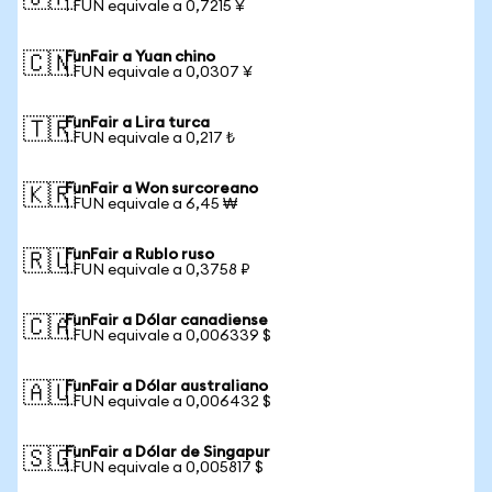
1 FUN equivale a 0,7215 ¥
FunFair a Yuan chino
🇨🇳
1 FUN equivale a 0,0307 ¥
FunFair a Lira turca
🇹🇷
1 FUN equivale a 0,217 ₺
FunFair a Won surcoreano
🇰🇷
1 FUN equivale a 6,45 ₩
FunFair a Rublo ruso
🇷🇺
1 FUN equivale a 0,3758 ₽
FunFair a Dólar canadiense
🇨🇦
1 FUN equivale a 0,006339 $
FunFair a Dólar australiano
🇦🇺
1 FUN equivale a 0,006432 $
FunFair a Dólar de Singapur
🇸🇬
1 FUN equivale a 0,005817 $