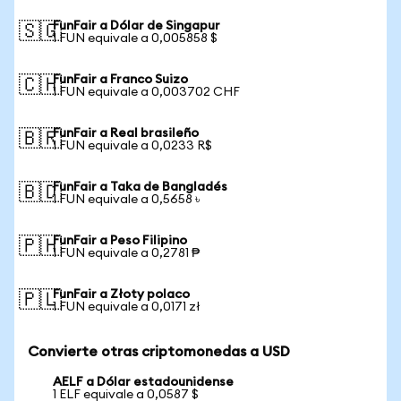
FunFair a Dólar de Singapur
🇸🇬
1 FUN equivale a 0,005858 $
FunFair a Franco Suizo
🇨🇭
1 FUN equivale a 0,003702 CHF
FunFair a Real brasileño
🇧🇷
1 FUN equivale a 0,0233 R$
FunFair a Taka de Bangladés
🇧🇩
1 FUN equivale a 0,5658 ৳
FunFair a Peso Filipino
🇵🇭
1 FUN equivale a 0,2781 ₱
FunFair a Złoty polaco
🇵🇱
1 FUN equivale a 0,0171 zł
Convierte otras criptomonedas a USD
AELF a Dólar estadounidense
1 ELF equivale a 0,0587 $