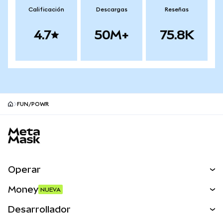
Calificación
Descargas
Reseñas
4.7
50M+
75.8K
FUN/POWR
Pie de página del sitio MetaMask
Operar
Canjear
Money
NUEVA
Predecir
NUEVA
Comprar
Desarrollador
Perps
NUEVA
Tarjeta
Ver los documentos