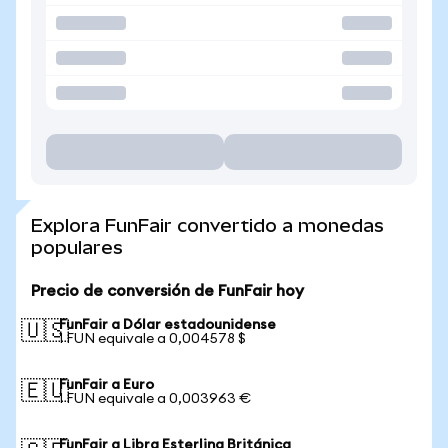
Explora FunFair convertido a monedas
populares
Precio de conversión de FunFair hoy
FunFair a Dólar estadounidense
🇺🇸
1 FUN equivale a 0,004578 $
FunFair a Euro
🇪🇺
1 FUN equivale a 0,003963 €
FunFair a Libra Esterlina Británica