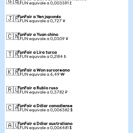
🇬🇧
1 FUN equivale a 0,003391 £
FunFair a Yen japonés
🇯🇵
1 FUN equivale a 0,727 ¥
FunFair a Yuan chino
🇨🇳
1 FUN equivale a 0,0309 ¥
FunFair a Lira turca
🇹🇷
1 FUN equivale a 0,2184 ₺
FunFair a Won surcoreano
🇰🇷
1 FUN equivale a 6,49 ₩
FunFair a Rublo ruso
🇷🇺
1 FUN equivale a 0,3782 ₽
FunFair a Dólar canadiense
🇨🇦
1 FUN equivale a 0,006382 $
FunFair a Dólar australiano
🇦🇺
1 FUN equivale a 0,006481 $