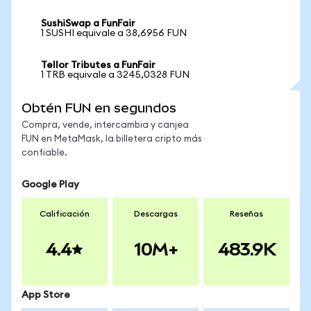
SushiSwap a FunFair
1 SUSHI equivale a 38,6956 FUN
Tellor Tributes a FunFair
1 TRB equivale a 3245,0328 FUN
Obtén FUN en segundos
Compra, vende, intercambia y canjea
FUN en MetaMask, la billetera cripto más
confiable.
Google Play
Calificación
Descargas
Reseñas
4.4
10M+
483.9K
App Store