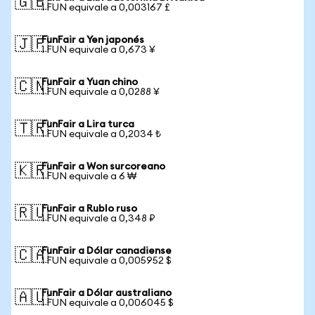
🇬🇧
1 FUN equivale a 0,003167 £
FunFair a Yen japonés
🇯🇵
1 FUN equivale a 0,673 ¥
FunFair a Yuan chino
🇨🇳
1 FUN equivale a 0,0288 ¥
FunFair a Lira turca
🇹🇷
1 FUN equivale a 0,2034 ₺
FunFair a Won surcoreano
🇰🇷
1 FUN equivale a 6 ₩
FunFair a Rublo ruso
🇷🇺
1 FUN equivale a 0,348 ₽
FunFair a Dólar canadiense
🇨🇦
1 FUN equivale a 0,005952 $
FunFair a Dólar australiano
🇦🇺
1 FUN equivale a 0,006045 $