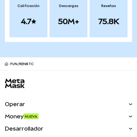
Calificación
Descargas
Reseñas
4.7
50M+
75.8K
FUN/RENBTC
Pie de página del sitio MetaMask
Operar
Canjear
Money
NUEVA
Predecir
NUEVA
Comprar
Desarrollador
Perps
NUEVA
Tarjeta
Ver los documentos