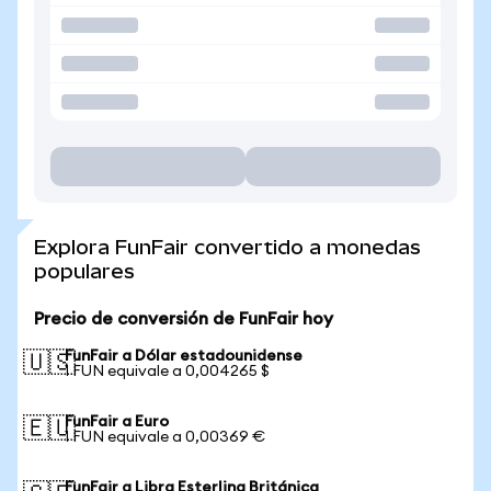
Explora FunFair convertido a monedas
populares
Precio de conversión de FunFair hoy
FunFair a Dólar estadounidense
🇺🇸
1 FUN equivale a 0,004265 $
FunFair a Euro
🇪🇺
1 FUN equivale a 0,00369 €
FunFair a Libra Esterlina Británica