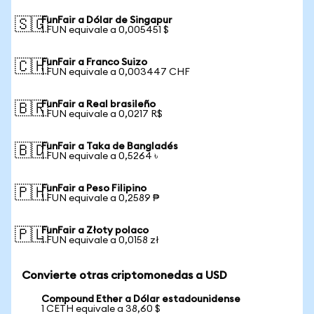
FunFair a Dólar de Singapur
🇸🇬
1 FUN equivale a 0,005451 $
FunFair a Franco Suizo
🇨🇭
1 FUN equivale a 0,003447 CHF
FunFair a Real brasileño
🇧🇷
1 FUN equivale a 0,0217 R$
FunFair a Taka de Bangladés
🇧🇩
1 FUN equivale a 0,5264 ৳
FunFair a Peso Filipino
🇵🇭
1 FUN equivale a 0,2589 ₱
FunFair a Złoty polaco
🇵🇱
1 FUN equivale a 0,0158 zł
Convierte otras criptomonedas a USD
Compound Ether a Dólar estadounidense
1 CETH equivale a 38,60 $