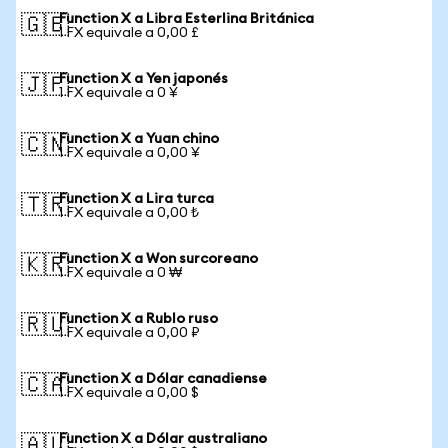
Function X a Libra Esterlina Británica
🇬🇧
1 FX equivale a 0,00 £
Function X a Yen japonés
🇯🇵
1 FX equivale a 0 ¥
Function X a Yuan chino
🇨🇳
1 FX equivale a 0,00 ¥
Function X a Lira turca
🇹🇷
1 FX equivale a 0,00 ₺
Function X a Won surcoreano
🇰🇷
1 FX equivale a 0 ₩
Function X a Rublo ruso
🇷🇺
1 FX equivale a 0,00 ₽
Function X a Dólar canadiense
🇨🇦
1 FX equivale a 0,00 $
Function X a Dólar australiano
🇦🇺