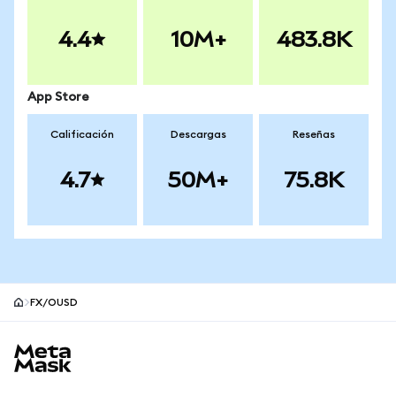
4.4
10M+
483.8K
App Store
Calificación
Descargas
Reseñas
4.7
50M+
75.8K
FX/OUSD
Pie de página del sitio MetaMask