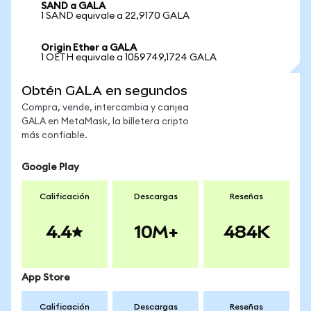
SAND a GALA
1 SAND equivale a 22,9170 GALA
Origin Ether a GALA
1 OETH equivale a 1059749,1724 GALA
Obtén GALA en segundos
Compra, vende, intercambia y canjea
GALA en MetaMask, la billetera cripto
más confiable.
Google Play
Calificación
Descargas
Reseñas
4.4
10M+
484K
App Store
Calificación
Descargas
Reseñas