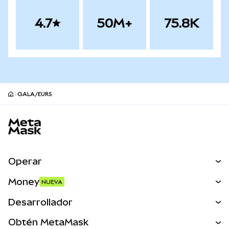
4.7
50M+
75.8K
GALA/EURS
Pie de página del sitio MetaMask
Operar
Canjear
Money
NUEVA
Predecir
NUEVA
Comprar
Desarrollador
Perps
NUEVA
Tarjeta
Ver los documentos
Obtén MetaMask
Activos del mundo real