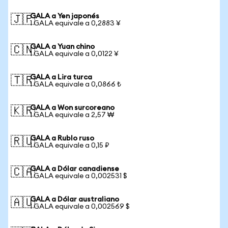
GALA a Yen japonés
🇯🇵
1 GALA equivale a 0,2883 ¥
GALA a Yuan chino
🇨🇳
1 GALA equivale a 0,0122 ¥
GALA a Lira turca
🇹🇷
1 GALA equivale a 0,0866 ₺
GALA a Won surcoreano
🇰🇷
1 GALA equivale a 2,57 ₩
GALA a Rublo ruso
🇷🇺
1 GALA equivale a 0,15 ₽
GALA a Dólar canadiense
🇨🇦
1 GALA equivale a 0,002531 $
GALA a Dólar australiano
🇦🇺
1 GALA equivale a 0,002569 $