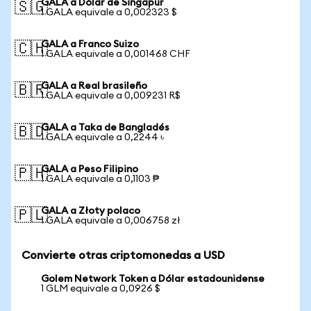
GALA a Dólar de Singapur
🇸🇬
1 GALA equivale a 0,002323 $
GALA a Franco Suizo
🇨🇭
1 GALA equivale a 0,001468 CHF
GALA a Real brasileño
🇧🇷
1 GALA equivale a 0,009231 R$
GALA a Taka de Bangladés
🇧🇩
1 GALA equivale a 0,2244 ৳
GALA a Peso Filipino
🇵🇭
1 GALA equivale a 0,1103 ₱
GALA a Złoty polaco
🇵🇱
1 GALA equivale a 0,006758 zł
Convierte otras criptomonedas a USD
Golem Network Token a Dólar estadounidense
1 GLM equivale a 0,0926 $