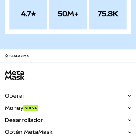
4.7
50M+
75.8K
GALA/IMX
Pie de página del sitio MetaMask
Operar
Canjear
Money
NUEVA
Predecir
NUEVA
Comprar
Desarrollador
Perps
NUEVA
Tarjeta
Ver los documentos
Obtén MetaMask
Activos del mundo real