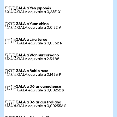
GALA a Yen japonés
🇯🇵
1 GALA equivale a 0,2851 ¥
GALA a Yuan chino
🇨🇳
1 GALA equivale a 0,0122 ¥
GALA a Lira turca
🇹🇷
1 GALA equivale a 0,0862 ₺
GALA a Won surcoreano
🇰🇷
1 GALA equivale a 2,54 ₩
GALA a Rublo ruso
🇷🇺
1 GALA equivale a 0,1486 ₽
GALA a Dólar canadiense
🇨🇦
1 GALA equivale a 0,00252 $
GALA a Dólar australiano
🇦🇺
1 GALA equivale a 0,002556 $