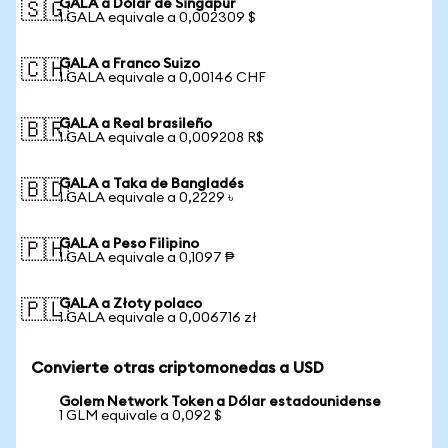
GALA a Dólar de Singapur
🇸🇬
1 GALA equivale a 0,002309 $
GALA a Franco Suizo
🇨🇭
1 GALA equivale a 0,00146 CHF
GALA a Real brasileño
🇧🇷
1 GALA equivale a 0,009208 R$
GALA a Taka de Bangladés
🇧🇩
1 GALA equivale a 0,2229 ৳
GALA a Peso Filipino
🇵🇭
1 GALA equivale a 0,1097 ₱
GALA a Złoty polaco
🇵🇱
1 GALA equivale a 0,006716 zł
Convierte otras criptomonedas a USD
Golem Network Token a Dólar estadounidense
1 GLM equivale a 0,092 $