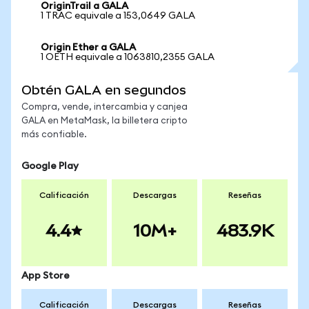
OriginTrail a GALA
1 TRAC equivale a 153,0649 GALA
Origin Ether a GALA
1 OETH equivale a 1063810,2355 GALA
Obtén GALA en segundos
Compra, vende, intercambia y canjea
GALA en MetaMask, la billetera cripto
más confiable.
Google Play
Calificación
Descargas
Reseñas
4.4
10M+
483.9K
App Store
Calificación
Descargas
Reseñas