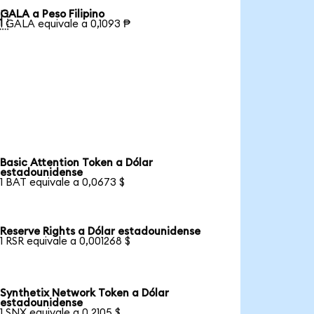
GALA a Peso Filipino

1 GALA equivale a 0,1093 ₱
Basic Attention Token a Dólar
estadounidense
1 BAT equivale a 0,0673 $
Reserve Rights a Dólar estadounidense
1 RSR equivale a 0,001268 $
Synthetix Network Token a Dólar
estadounidense
1 SNX equivale a 0,2105 $