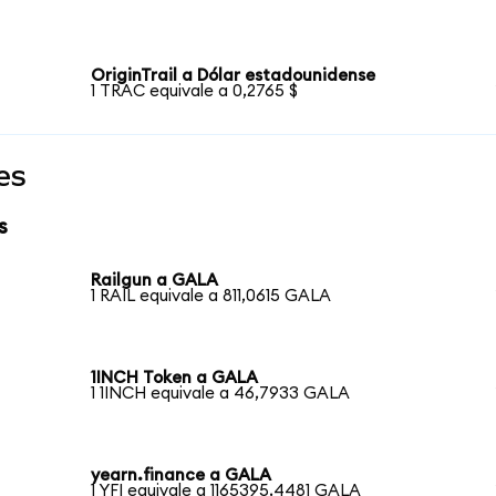
OriginTrail a Dólar estadounidense
1 TRAC equivale a 0,2765 $
es
s
Railgun a GALA
1 RAIL equivale a 811,0615 GALA
1INCH Token a GALA
1 1INCH equivale a 46,7933 GALA
yearn.finance a GALA
1 YFI equivale a 1165395,4481 GALA