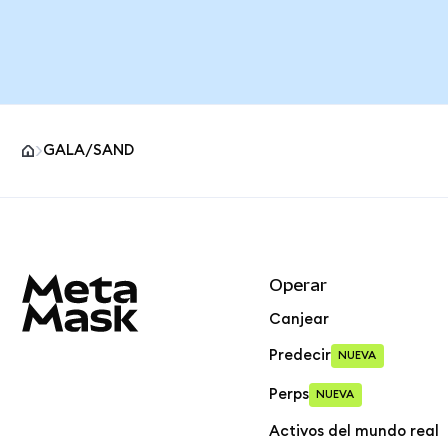
GALA/SAND
Pie de página del sitio MetaMask
Operar
Canjear
Predecir
NUEVA
Perps
NUEVA
Activos del mundo real