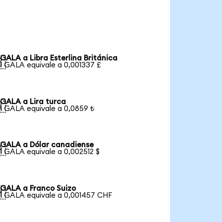
GALA a Libra Esterlina Británica

1 GALA equivale a 0,001337 £
GALA a Lira turca

1 GALA equivale a 0,0859 ₺
GALA a Dólar canadiense

1 GALA equivale a 0,002512 $
GALA a Franco Suizo

1 GALA equivale a 0,001457 CHF