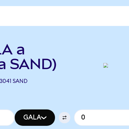
LA a
a SAND)
43041 SAND
GALA