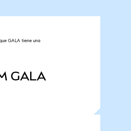
a que GALA tiene una
 M
GALA