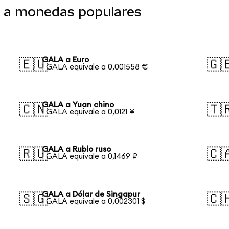
o a monedas populares
GALA a Euro
🇪🇺
🇬
1 GALA equivale a 0,001558 €
GALA a Yuan chino
🇨🇳
🇹
1 GALA equivale a 0,0121 ¥
GALA a Rublo ruso
🇷🇺
🇨
1 GALA equivale a 0,1469 ₽
GALA a Dólar de Singapur
🇸🇬
🇨
1 GALA equivale a 0,002301 $