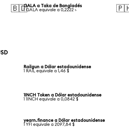
GALA a Taka de Bangladés
🇧🇩
🇵
1 GALA equivale a 0,2222 ৳
USD
Railgun a Dólar estadounidense
1 RAIL equivale a 1,46 $
1INCH Token a Dólar estadounidense
1 1INCH equivale a 0,0842 $
yearn.finance a Dólar estadounidense
1 YFI equivale a 2097,84 $