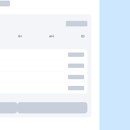
1H
4H
1D