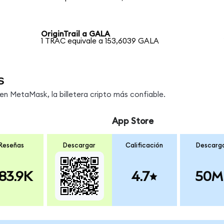
OriginTrail a GALA
1 TRAC equivale a 153,6039 GALA
s
n MetaMask, la billetera cripto más confiable.
App Store
Reseñas
Descargar
Calificación
Descarg
83.9K
4.7
50M