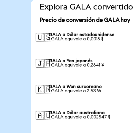
Explora GALA convertid
Precio de conversión de GALA hoy
GALA a Dólar estadounidense
🇺🇸
1 GALA equivale a 0,0018 $
GALA a Yen japonés
🇯🇵
1 GALA equivale a 0,2841 ¥
GALA a Won surcoreano
🇰🇷
1 GALA equivale a 2,53 ₩
GALA a Dólar australiano
🇦🇺
1 GALA equivale a 0,002547 $