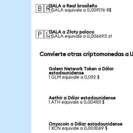
GALA a Real brasileño
🇧🇷
1 GALA equivale a 0,009176 R$
GALA a Złoty polaco
🇵🇱
1 GALA equivale a 0,006693 zł
Convierte otras criptomonedas a 
Golem Network Token a Dólar
estadounidense
1 GLM equivale a 0,092 $
Aethir a Dólar estadounidense
1 ATH equivale a 0,004101 $
Onyxcoin a Dólar estadounidense
1 XCN equivale a 0,003069 $