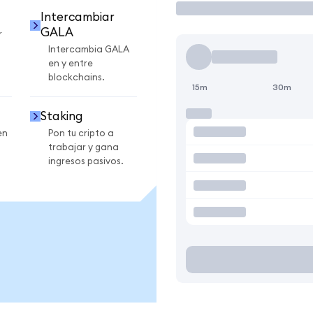
Intercambiar
GALA
r
Intercambia GALA
en y entre
blockchains.
15m
30m
Staking
en
Pon tu cripto a
trabajar y gana
ingresos pasivos.