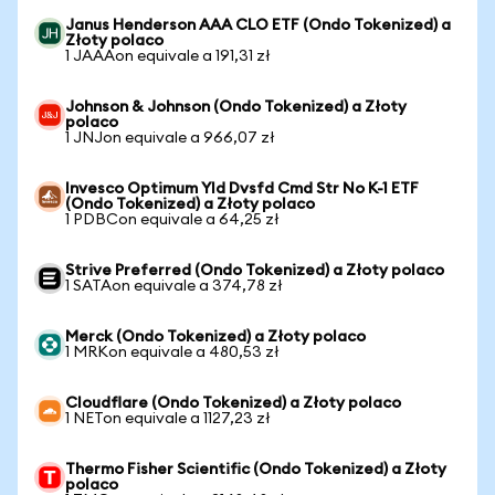
Janus Henderson AAA CLO ETF (Ondo Tokenized) a
Złoty polaco
1 JAAAon equivale a 191,31 zł
Johnson & Johnson (Ondo Tokenized) a Złoty
polaco
1 JNJon equivale a 966,07 zł
Invesco Optimum Yld Dvsfd Cmd Str No K-1 ETF
(Ondo Tokenized) a Złoty polaco
1 PDBCon equivale a 64,25 zł
Strive Preferred (Ondo Tokenized) a Złoty polaco
1 SATAon equivale a 374,78 zł
Merck (Ondo Tokenized) a Złoty polaco
1 MRKon equivale a 480,53 zł
Cloudflare (Ondo Tokenized) a Złoty polaco
1 NETon equivale a 1127,23 zł
Thermo Fisher Scientific (Ondo Tokenized) a Złoty
polaco