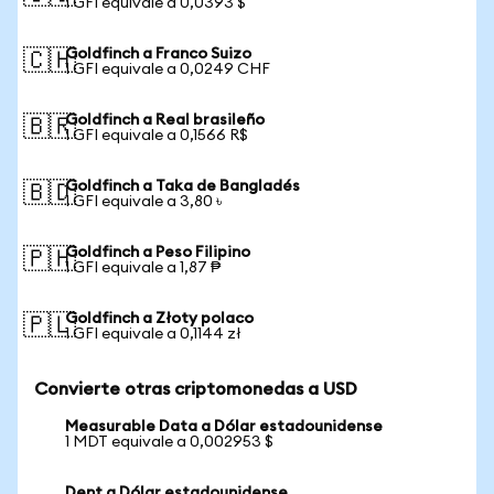
1 GFI equivale a 0,0393 $
Goldfinch a Franco Suizo
🇨🇭
1 GFI equivale a 0,0249 CHF
Goldfinch a Real brasileño
🇧🇷
1 GFI equivale a 0,1566 R$
Goldfinch a Taka de Bangladés
🇧🇩
1 GFI equivale a 3,80 ৳
Goldfinch a Peso Filipino
🇵🇭
1 GFI equivale a 1,87 ₱
Goldfinch a Złoty polaco
🇵🇱
1 GFI equivale a 0,1144 zł
Convierte otras criptomonedas a USD
Measurable Data a Dólar estadounidense
1 MDT equivale a 0,002953 $
Dent a Dólar estadounidense