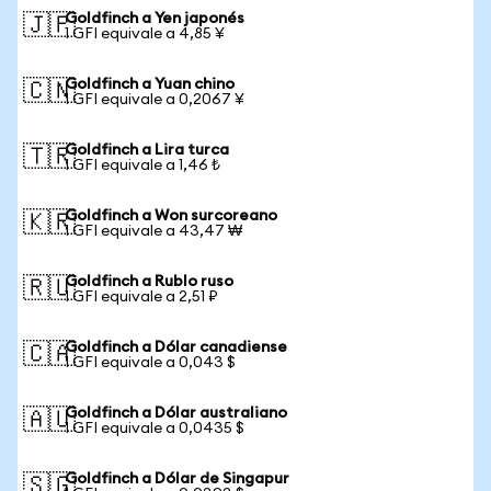
Goldfinch a Yen japonés
🇯🇵
1 GFI equivale a 4,85 ¥
Goldfinch a Yuan chino
🇨🇳
1 GFI equivale a 0,2067 ¥
Goldfinch a Lira turca
🇹🇷
1 GFI equivale a 1,46 ₺
Goldfinch a Won surcoreano
🇰🇷
1 GFI equivale a 43,47 ₩
Goldfinch a Rublo ruso
🇷🇺
1 GFI equivale a 2,51 ₽
Goldfinch a Dólar canadiense
🇨🇦
1 GFI equivale a 0,043 $
Goldfinch a Dólar australiano
🇦🇺
1 GFI equivale a 0,0435 $
Goldfinch a Dólar de Singapur
🇸🇬