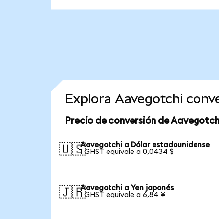
Explora Aavegotchi conv
Precio de conversión de Aavegotch
Aavegotchi a Dólar estadounidense
🇺🇸
1 GHST equivale a 0,0434 $
Aavegotchi a Yen japonés
🇯🇵
1 GHST equivale a 6,84 ¥