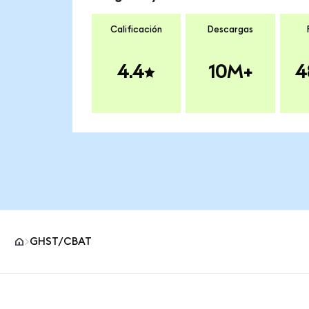
Calificación
Descargas
4.4
10M+
4
GHST/CBAT
Pie de página del sitio MetaMask