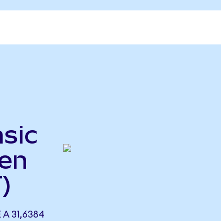
sic
ken
)
A 31,6384