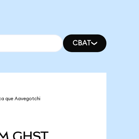
CBAT
ica que Aavegotchi
 M
GHST