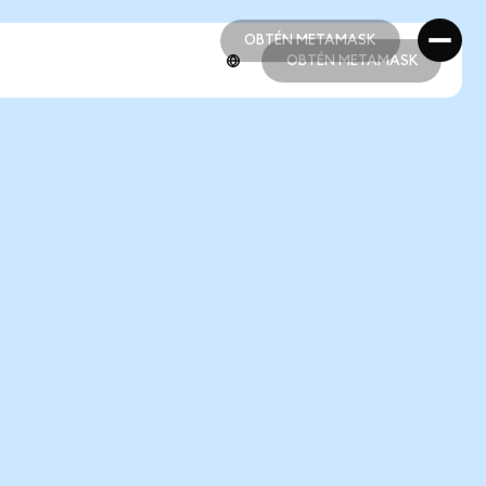
OBTÉN METAMASK
OBTÉN METAMASK
OBTÉN METAMASK
OBTÉN METAMASK