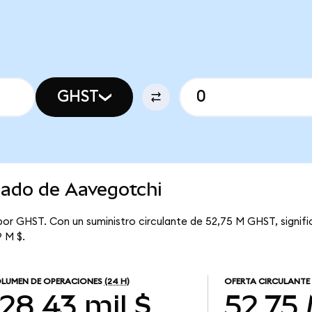
GHST
cado de Aavegotchi
por GHST. Con un suministro circulante de 52,75 M GHST, signif
9 M $.
LUMEN DE OPERACIONES
(24 H)
OFERTA CIRCULANTE
128,43 mil $
52,75