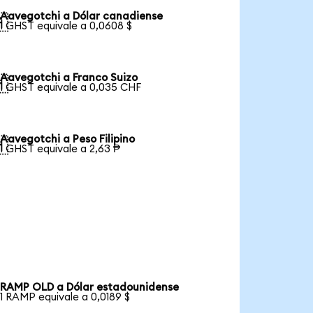
Aavegotchi a Dólar canadiense

1 GHST equivale a 0,0608 $
Aavegotchi a Franco Suizo

1 GHST equivale a 0,035 CHF
Aavegotchi a Peso Filipino

1 GHST equivale a 2,63 ₱
RAMP OLD a Dólar estadounidense
1 RAMP equivale a 0,0189 $