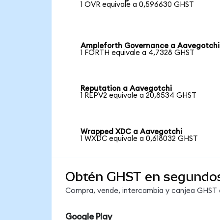
1 OVR equivale a 0,596630 GHST
Ampleforth Governance a Aavegotchi
1 FORTH equivale a 4,7328 GHST
Reputation a Aavegotchi
1 REPV2 equivale a 20,8534 GHST
Wrapped XDC a Aavegotchi
1 WXDC equivale a 0,618032 GHST
Obtén GHST en segundo
Compra, vende, intercambia y canjea GHST en
Google Play