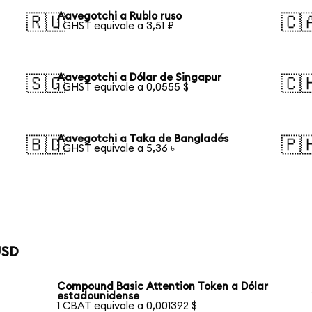
Aavegotchi a Rublo ruso
🇷🇺
🇨
1 GHST equivale a 3,51 ₽
Aavegotchi a Dólar de Singapur
🇸🇬
🇨
1 GHST equivale a 0,0555 $
Aavegotchi a Taka de Bangladés
🇧🇩
🇵
1 GHST equivale a 5,36 ৳
USD
Compound Basic Attention Token a Dólar
estadounidense
1 CBAT equivale a 0,001392 $