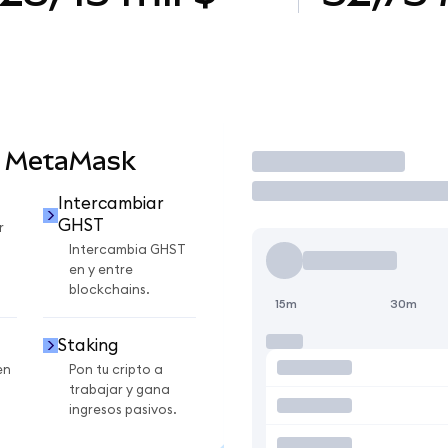
n MetaMask
Operar
Intercambiar
GHST
r
Intercambia GHST
en y entre
blockchains.
15m
30m
Staking
en
Pon tu cripto a
trabajar y gana
ingresos pasivos.