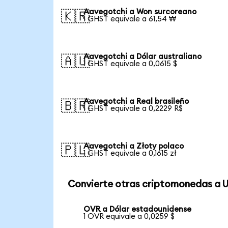
Aavegotchi a Won surcoreano
🇰🇷
1 GHST equivale a 61,54 ₩
Aavegotchi a Dólar australiano
🇦🇺
1 GHST equivale a 0,0615 $
Aavegotchi a Real brasileño
🇧🇷
1 GHST equivale a 0,2229 R$
Aavegotchi a Złoty polaco
🇵🇱
1 GHST equivale a 0,1615 zł
Convierte otras criptomonedas a 
OVR a Dólar estadounidense
1 OVR equivale a 0,0259 $