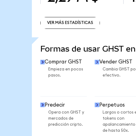
VER MÁS ESTADÍSTICAS
VER MÁS ESTADÍSTICAS
Formas de usar GHST e
Comprar GHST
Vender GHST
Empieza en pocos
Cambia GHST po
pasos.
efectivo.
Predecir
Perpetuos
Opera con GHST y
Largos o cortos 
mercados de
tokens con
predicción cripto.
apalancamiento
de hasta 50x.