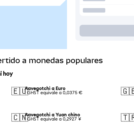
ertido a monedas populares
i hoy
Aavegotchi a Euro
🇪🇺
🇬
1 GHST equivale a 0,0375 €
Aavegotchi a Yuan chino
🇨🇳
🇹
1 GHST equivale a 0,2927 ¥