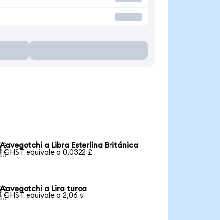
Aavegotchi a Libra Esterlina Británica

1 GHST equivale a 0,0322 £
Aavegotchi a Lira turca

1 GHST equivale a 2,06 ₺