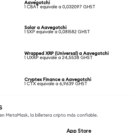
Aavegotchi
1 CBAT equivale a 0,032097 GHST
Solar a Aavegotchi
1 SXP equivale a 0,081582 GHST
Wrapped XRP (Universal) a Aavegotchi
1 UXRP equivale a 24,5538 GHST
Cryptex Finance a Aavegotchi
1 CTX equivale a 6,9639 GHST
s
 MetaMask, la billetera cripto más confiable.
App Store