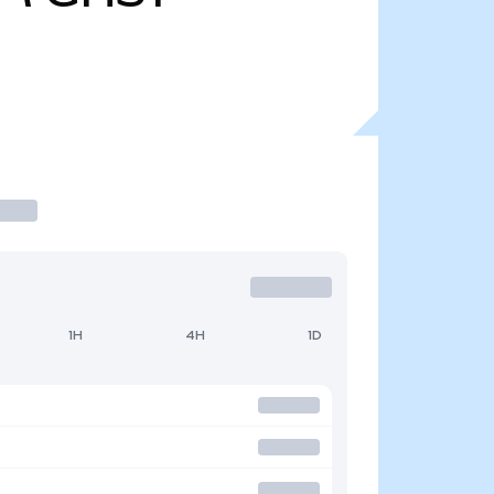
1H
4H
1D