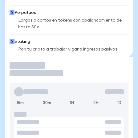
Perpetuos
Largos o cortos en tokens con apalancamiento de
hasta 50x.
Staking
Pon tu cripto a trabajar y gana ingresos pasivos.
Operar
15m
30m
1H
4H
1D