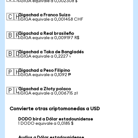
1 GIGA equivale a 0,002308 $
Gigachad a Franco Suizo
🇨🇭
1 GIGA equivale a 0,001458 CHF
Gigachad a Real brasileño
🇧🇷
1 GIGA equivale a 0,009197 R$
Gigachad a Taka de Bangladés
🇧🇩
1 GIGA equivale a 0,2227 ৳
Gigachad a Peso Filipino
🇵🇭
1 GIGA equivale a 0,1092 ₱
Gigachad a Złoty polaco
🇵🇱
1 GIGA equivale a 0,006715 zł
Convierte otras criptomonedas a USD
DODO bird a Dólar estadounidense
1 DODO equivale a 0,0185 $
Audius a Dólar estadounidense