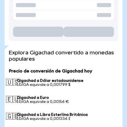
Explora Gigachad convertido a monedas
populares
Precio de conversión de Gigachad hoy
Gigachad a Dólar estadounidense
🇺🇸
1 GIGA equivale a 0,001799 $
Gigachad a Euro
🇪🇺
1 GIGA equivale a 0,00156 €
Gigachad a Libra Esterlina Británica
🇬🇧
1 GIGA equivale a 0,001336 £