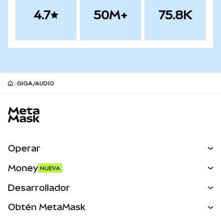
4.7
50M+
75.8K
GIGA/AUDIO
Pie de página del sitio MetaMask
Operar
Canjear
Money
NUEVA
Predecir
NUEVA
Comprar
Desarrollador
Perps
NUEVA
Tarjeta
Ver los documentos
Obtén MetaMask
Activos del mundo real
mUSD
NUEVA
Panel
Obtén Metamask