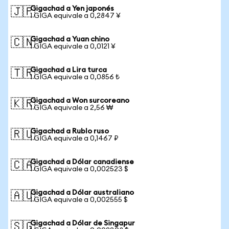
Gigachad a Yen japonés
🇯🇵
1 GIGA equivale a 0,2847 ¥
Gigachad a Yuan chino
🇨🇳
1 GIGA equivale a 0,0121 ¥
Gigachad a Lira turca
🇹🇷
1 GIGA equivale a 0,0856 ₺
Gigachad a Won surcoreano
🇰🇷
1 GIGA equivale a 2,56 ₩
Gigachad a Rublo ruso
🇷🇺
1 GIGA equivale a 0,1467 ₽
Gigachad a Dólar canadiense
🇨🇦
1 GIGA equivale a 0,002523 $
Gigachad a Dólar australiano
🇦🇺
1 GIGA equivale a 0,002555 $
Gigachad a Dólar de Singapur
🇸🇬