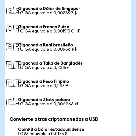
Gigachad a Dólar de Singapur
🇸🇬
1 GIGA equivale a 0,002397 $
Gigachad a Franco Suizo
🇨🇭
1 GIGA equivale a 0,001515 CHF
Gigachad a Real brasileño
🇧🇷
1 GIGA equivale a 0,00956 R$
Gigachad a Taka de Bangladés
🇧🇩
1 GIGA equivale a 0,2315 ৳
Gigachad a Peso Filipino
🇵🇭
1 GIGA equivale a 0,1138 ₱
Gigachad a Złoty polaco
🇵🇱
1 GIGA equivale a 0,006968 zł
Convierte otras criptomonedas a USD
Coin98 a Dólar estadounidense
1 C98 equivale a 0,0176 $