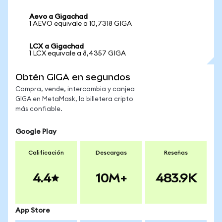
Aevo a Gigachad
1 AEVO equivale a 10,7318 GIGA
LCX a Gigachad
1 LCX equivale a 8,4357 GIGA
Obtén GIGA en segundos
Compra, vende, intercambia y canjea
GIGA en MetaMask, la billetera cripto
más confiable.
Google Play
Calificación
Descargas
Reseñas
4.4
10M+
483.9K
App Store