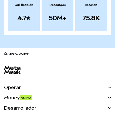
Calificación
Descargas
Reseñas
4.7
50M+
75.8K
GIGA/OCEAN
Pie de página del sitio MetaMask
Operar
Canjear
Money
NUEVA
Predecir
NUEVA
Comprar
Desarrollador
Perps
NUEVA
Tarjeta
Ver los documentos