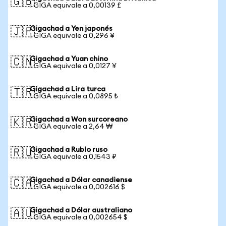
🇬🇧
1 GIGA equivale a 0,00139 £
Gigachad a Yen japonés
🇯🇵
1 GIGA equivale a 0,296 ¥
Gigachad a Yuan chino
🇨🇳
1 GIGA equivale a 0,0127 ¥
Gigachad a Lira turca
🇹🇷
1 GIGA equivale a 0,0895 ₺
Gigachad a Won surcoreano
🇰🇷
1 GIGA equivale a 2,64 ₩
Gigachad a Rublo ruso
🇷🇺
1 GIGA equivale a 0,1543 ₽
Gigachad a Dólar canadiense
🇨🇦
1 GIGA equivale a 0,002616 $
Gigachad a Dólar australiano
🇦🇺
1 GIGA equivale a 0,002654 $