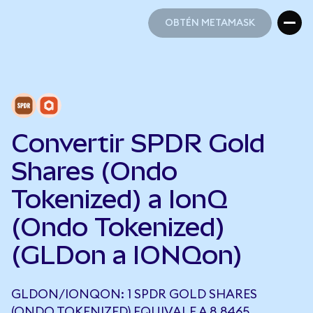
OBTÉN METAMASK
OBTÉN METAMASK
Convertir SPDR Gold
Shares (Ondo
Tokenized) a IonQ
(Ondo Tokenized)
(GLDon a IONQon)
GLDON/IONQON: 1 SPDR GOLD SHARES
(ONDO TOKENIZED) EQUIVALE A 8,8465