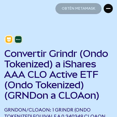
OBTÉN METAMASK
OBTÉN METAMASK
Convertir Grindr (Ondo
Tokenized) a iShares
AAA CLO Active ETF
(Ondo Tokenized)
(GRNDon a CLOAon)
GRNDON/CLOAON: 1 GRINDR (ONDO
TOKENIZED) EQUIVALE A 0,340349 CLOAON