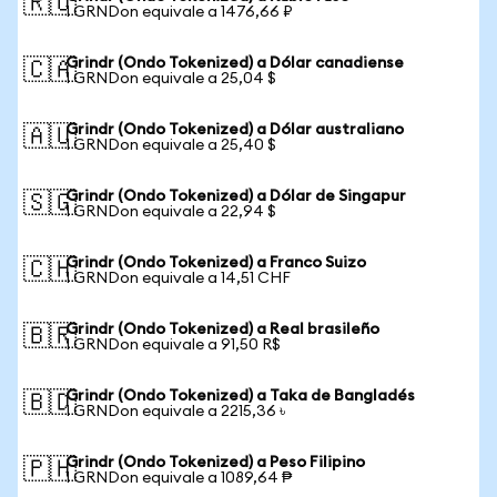
🇷🇺
1 GRNDon equivale a 1476,66 ₽
Grindr (Ondo Tokenized) a Dólar canadiense
🇨🇦
1 GRNDon equivale a 25,04 $
Grindr (Ondo Tokenized) a Dólar australiano
🇦🇺
1 GRNDon equivale a 25,40 $
Grindr (Ondo Tokenized) a Dólar de Singapur
🇸🇬
1 GRNDon equivale a 22,94 $
Grindr (Ondo Tokenized) a Franco Suizo
🇨🇭
1 GRNDon equivale a 14,51 CHF
Grindr (Ondo Tokenized) a Real brasileño
🇧🇷
1 GRNDon equivale a 91,50 R$
Grindr (Ondo Tokenized) a Taka de Bangladés
🇧🇩
1 GRNDon equivale a 2215,36 ৳
Grindr (Ondo Tokenized) a Peso Filipino
🇵🇭
1 GRNDon equivale a 1089,64 ₱