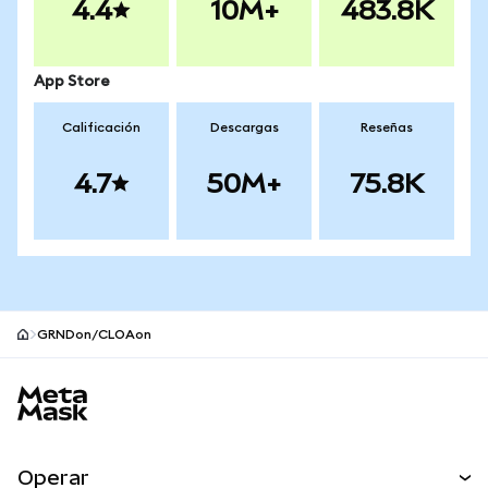
4.4
10M+
483.8K
App Store
Calificación
Descargas
Reseñas
4.7
50M+
75.8K
GRNDon/CLOAon
Pie de página del sitio MetaMask
Operar