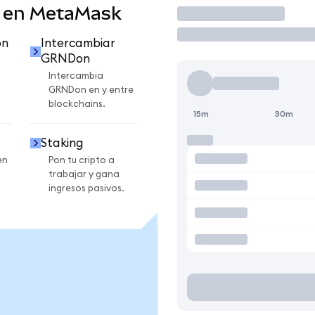
 en MetaMask
Operar
on
Intercambiar
GRNDon
Intercambia
GRNDon en y entre
blockchains.
15m
30m
Staking
en
Pon tu cripto a
trabajar y gana
ingresos pasivos.