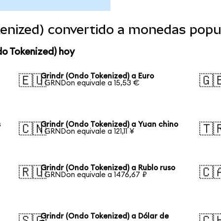
kenized) convertido a monedas popu
do Tokenized) hoy
Grindr (Ondo Tokenized) a Euro
🇪🇺
🇬
1 GRNDon equivale a 15,53 €
s
Grindr (Ondo Tokenized) a Yuan chino
🇨🇳
🇹
1 GRNDon equivale a 121,11 ¥
Grindr (Ondo Tokenized) a Rublo ruso
🇷🇺
🇨
1 GRNDon equivale a 1476,67 ₽
Grindr (Ondo Tokenized) a Dólar de
🇸🇬
🇨