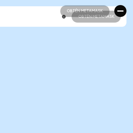
OBTÉN METAMASK
OBTÉN METAMASK
OBTÉN METAMASK
OBTÉN METAMASK