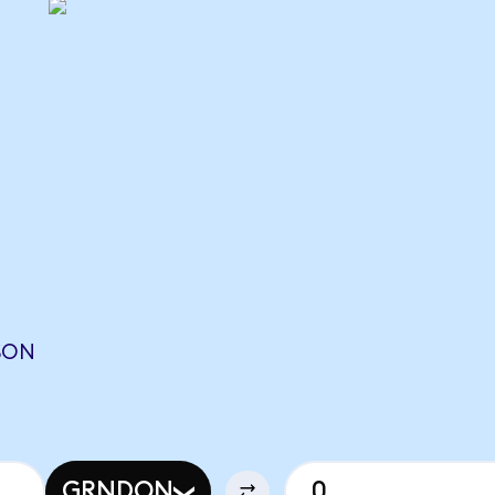
YSON
GRNDON