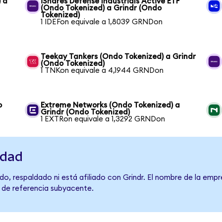
 a
iShares Defense Industrials Active ETF
(Ondo Tokenized) a Grindr (Ondo
Tokenized)
1 IDEFon equivale a 1,8039 GRNDon
Teekay Tankers (Ondo Tokenized) a Grindr
(Ondo Tokenized)
1 TNKon equivale a 4,1944 GRNDon
o
Extreme Networks (Ondo Tokenized) a
Grindr (Ondo Tokenized)
1 EXTRon equivale a 1,3292 GRNDon
idad
o, respaldado ni está afiliado con Grindr. El nombre de la empr
o de referencia subyacente.