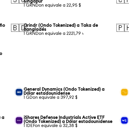
Singapur
1 GRNDon equivale a 22,95 $
eño
Grindr (Ondo Tokenized) a Taka de
🇧🇩
🇵
Bangladés
1 GRNDon equivale a 2221,79 ৳
o
General Dynamics (Ondo Tokenized) a
Dólar estadounidense
1 GDon equivale a 397,92 $
 a
iShares Defense Industrials Active ETF
(Ondo Tokenized) a Dólar estadounidense
1 IDEFon equivale a 32,38 $