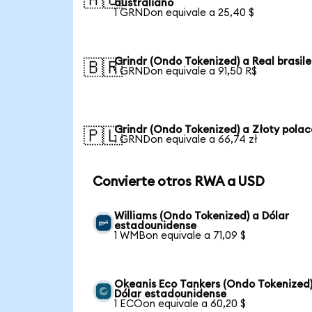
australiano
1 GRNDon equivale a 25,40 $
Grindr (Ondo Tokenized) a Real brasil
🇧🇷
1 GRNDon equivale a 91,50 R$
Grindr (Ondo Tokenized) a Złoty polac
🇵🇱
1 GRNDon equivale a 66,74 zł
Convierte otros RWA a USD
Williams (Ondo Tokenized) a Dólar
estadounidense
1 WMBon equivale a 71,09 $
Okeanis Eco Tankers (Ondo Tokenized)
Dólar estadounidense
1 ECOon equivale a 60,20 $