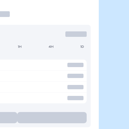
1H
4H
1D