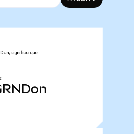
Don, significa que
E
GRNDon