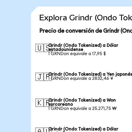
Explora Grindr (Ondo To
Precio de conversión de Grindr (On
Grindr (Ondo Tokenized) a Dólar
🇺🇸
estadounidense
1 GRNDon equivale a 17,95 $
Grindr (Ondo Tokenized) a Yen japoné
🇯🇵
1 GRNDon equivale a 2832,46 ¥
Grindr (Ondo Tokenized) a Won
🇰🇷
surcoreano
1 GRNDon equivale a 25.271,75 ₩
Grindr (Ondo Tokenized) a Dólar
🇦🇺