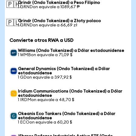
Grindr (Ondo Tokenized) a Peso Filipino
🇵🇭
1 GRNDon equivale a 1089,67 ₱
Grindr (Ondo Tokenized) a Złoty polaco
🇵🇱
1 GRNDon equivale a 66,69 zł
Convierte otros RWA a USD
Williams (Ondo Tokenized) a Dólar estadounidense
1 WMBon equivale a 71,09 $
General Dynamics (Ondo Tokenized) a Dólar
estadounidense
1 GDon equivale a 397,92 $
Iridium Communications (Ondo Tokenized) a Dólar
estadounidense
1 IRDMon equivale a 48,70 $
Okeanis Eco Tankers (Ondo Tokenized) a Dólar
estadounidense
1 ECOon equivale a 60,20 $