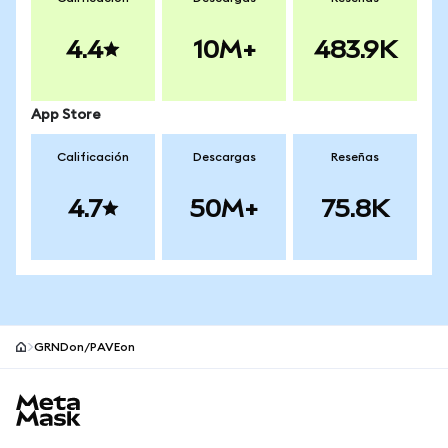
4.4
10M+
483.9K
App Store
Calificación
Descargas
Reseñas
4.7
50M+
75.8K
GRNDon/PAVEon
Pie de página del sitio MetaMask