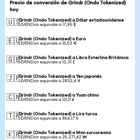
Precio de conversión de Grindr (Ondo Tokenized)
hoy
Grindr (Ondo Tokenized) a Dólar estadounidense
🇺🇸
1 GRNDon equivale a 17,95 $
Grindr (Ondo Tokenized) a Euro
🇪🇺
1 GRNDon equivale a 15,53 €
Grindr (Ondo Tokenized) a Libra Esterlina Británica
🇬🇧
1 GRNDon equivale a 13,31 £
Grindr (Ondo Tokenized) a Yen japonés
🇯🇵
1 GRNDon equivale a 2832,6 ¥
Grindr (Ondo Tokenized) a Yuan chino
🇨🇳
1 GRNDon equivale a 121,11 ¥
Grindr (Ondo Tokenized) a Lira turca
🇹🇷
1 GRNDon equivale a 856,17 ₺
Grindr (Ondo Tokenized) a Won surcoreano
🇰🇷
1 GRNDon equivale a 25.271,62 ₩