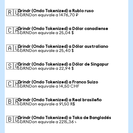
Grindr (Ondo Tokenized) a Rublo ruso
🇷🇺
1 GRNDon equivale a 1476,70 ₽
Grindr (Ondo Tokenized) a Dólar canadiense
🇨🇦
1 GRNDon equivale a 25,04 $
Grindr (Ondo Tokenized) a Dólar australiano
🇦🇺
1 GRNDon equivale a 25,40 $
Grindr (Ondo Tokenized) a Dólar de Singapur
🇸🇬
1 GRNDon equivale a 22,94 $
Grindr (Ondo Tokenized) a Franco Suizo
🇨🇭
1 GRNDon equivale a 14,50 CHF
Grindr (Ondo Tokenized) a Real brasileño
🇧🇷
1 GRNDon equivale a 91,50 R$
Grindr (Ondo Tokenized) a Taka de Bangladés
🇧🇩
1 GRNDon equivale a 2215,36 ৳