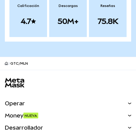
Calificación
Descargas
Reseñas
4.7
50M+
75.8K
GTC/MLN
Pie de página del sitio MetaMask
Operar
Canjear
Money
NUEVA
Predecir
NUEVA
Comprar
Desarrollador
Perps
NUEVA
Tarjeta
Ver los documentos