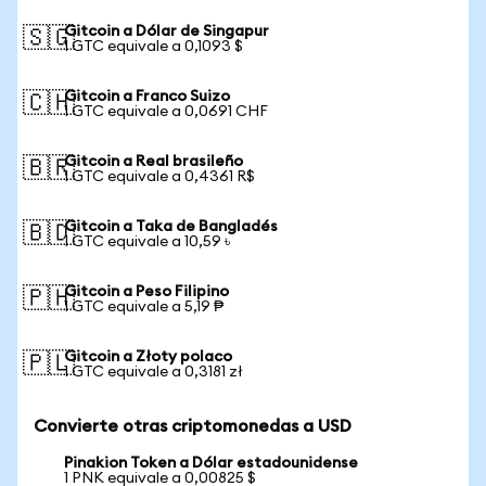
Gitcoin a Dólar de Singapur
🇸🇬
1 GTC equivale a 0,1093 $
Gitcoin a Franco Suizo
🇨🇭
1 GTC equivale a 0,0691 CHF
Gitcoin a Real brasileño
🇧🇷
1 GTC equivale a 0,4361 R$
Gitcoin a Taka de Bangladés
🇧🇩
1 GTC equivale a 10,59 ৳
Gitcoin a Peso Filipino
🇵🇭
1 GTC equivale a 5,19 ₱
Gitcoin a Złoty polaco
🇵🇱
1 GTC equivale a 0,3181 zł
Convierte otras criptomonedas a USD
Pinakion Token a Dólar estadounidense
1 PNK equivale a 0,00825 $